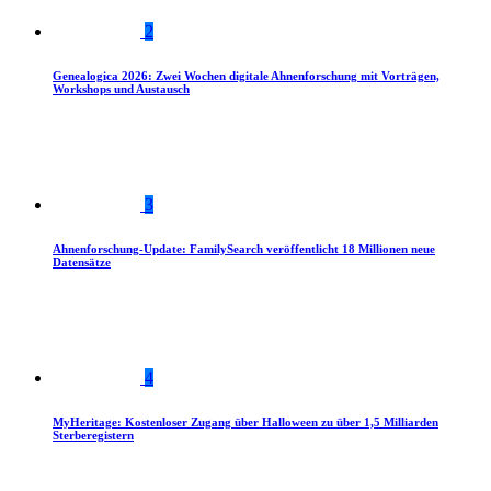
2
Genealogica 2026: Zwei Wochen digitale Ahnenforschung mit Vorträgen,
Workshops und Austausch
3
Ahnenforschung-Update: FamilySearch veröffentlicht 18 Millionen neue
Datensätze
4
MyHeritage: Kostenloser Zugang über Halloween zu über 1,5 Milliarden
Sterberegistern