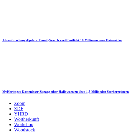
Ahnenforschung-Update: FamilySearch veröffentlicht 18 Millionen neue Datensätze
MyHeritage: Kostenloser Zugang über Halloween zu über 1,5 Milliarden Sterberegistern
Zoom
ZDF
YHRD
Wortherkunft
Workshop
Woodstock