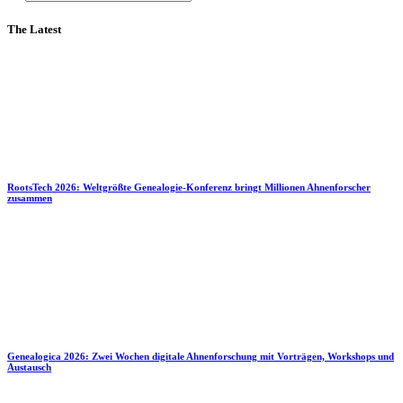
The Latest
RootsTech 2026: Weltgrößte Genealogie-Konferenz bringt Millionen Ahnenforscher
zusammen
Genealogica 2026: Zwei Wochen digitale Ahnenforschung mit Vorträgen, Workshops und
Austausch