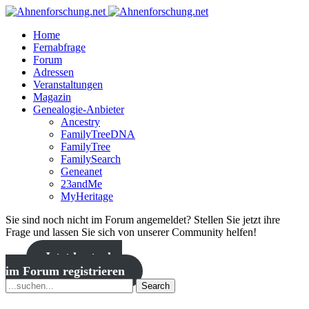
Home
Fernabfrage
Forum
Adressen
Veranstaltungen
Magazin
Genealogie-Anbieter
Ancestry
FamilyTreeDNA
FamilyTree
FamilySearch
Geneanet
23andMe
MyHeritage
Sie sind noch nicht im Forum angemeldet? Stellen Sie jetzt ihre
Frage und lassen Sie sich von unserer Community helfen!
Jetzt kostenlos
im Forum registrieren
Search