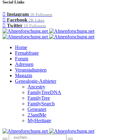
Social Links
Instagram
10
Followers
Facebook
2K
Likes
Twitter
10
Followers
Home
Fernabfrage
Forum
Adressen
Veranstaltungen
Magazin
Genealogie-Anbieter
Ancestry
FamilyTreeDNA
FamilyTree
FamilySearch
Geneanet
23andMe
MyHeritage