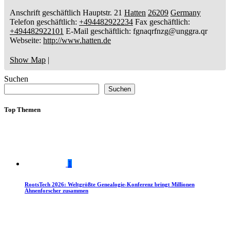
Anschrift geschäftlich
Hauptstr. 21
Hatten
26209
Germany
Telefon geschäftlich
:
+494482922234
Fax geschäftlich
:
+494482922101
E-Mail geschäftlich
:
fgnaqrfnzg@unggra.qr
Webseite
:
http://www.hatten.de
Show Map
|
Suchen
Suchen
Top Themen
1
RootsTech 2026: Weltgrößte Genealogie-Konferenz bringt Millionen
Ahnenforscher zusammen