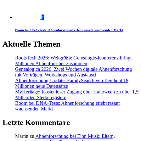
5
Boom bei DNA-Tests: Ahnenforschung erlebt rasant wachsenden Markt
Aktuelle Themen
RootsTech 2026: Weltgrößte Genealogie-Konferenz bringt
Millionen Ahnenforscher zusammen
Genealogica 2026: Zwei Wochen digitale Ahnenforschung
mit Vorträgen, Workshops und Austausch
Ahnenforschung-Update: FamilySearch veröffentlicht 18
Millionen neue Datensätze
MyHeritage: Kostenloser Zugang über Halloween zu über 1,5
Milliarden Sterberegistern
Boom bei DNA-Tests: Ahnenforschung erlebt rasant
wachsenden Markt
Letzte Kommentare
Martin
zu
Ahnenforschung bei Elon Musk: Eltern,