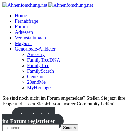
Home
Fernabfrage
Forum
Adressen
Veranstaltungen
Magazin
Genealogie-Anbieter
Ancestry
FamilyTreeDNA
FamilyTree
FamilySearch
Geneanet
23andMe
MyHeritage
Sie sind noch nicht im Forum angemeldet? Stellen Sie jetzt ihre
Frage und lassen Sie sich von unserer Community helfen!
Jetzt kostenlos
im Forum registrieren
Search