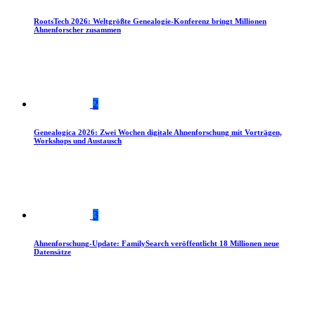
RootsTech 2026: Weltgrößte Genealogie-Konferenz bringt Millionen
Ahnenforscher zusammen
2
Genealogica 2026: Zwei Wochen digitale Ahnenforschung mit Vorträgen,
Workshops und Austausch
3
Ahnenforschung-Update: FamilySearch veröffentlicht 18 Millionen neue
Datensätze