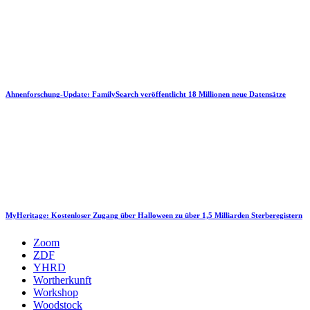
Ahnenforschung-Update: FamilySearch veröffentlicht 18 Millionen neue Datensätze
MyHeritage: Kostenloser Zugang über Halloween zu über 1,5 Milliarden Sterberegistern
Zoom
ZDF
YHRD
Wortherkunft
Workshop
Woodstock