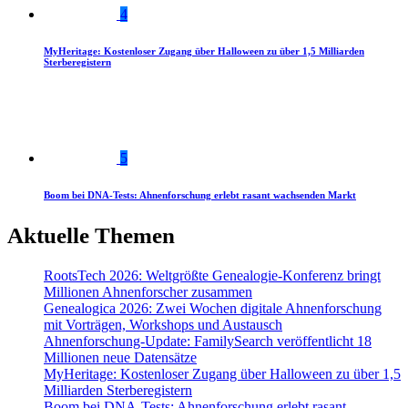
4
MyHeritage: Kostenloser Zugang über Halloween zu über 1,5 Milliarden
Sterberegistern
5
Boom bei DNA-Tests: Ahnenforschung erlebt rasant wachsenden Markt
Aktuelle Themen
RootsTech 2026: Weltgrößte Genealogie-Konferenz bringt
Millionen Ahnenforscher zusammen
Genealogica 2026: Zwei Wochen digitale Ahnenforschung
mit Vorträgen, Workshops und Austausch
Ahnenforschung-Update: FamilySearch veröffentlicht 18
Millionen neue Datensätze
MyHeritage: Kostenloser Zugang über Halloween zu über 1,5
Milliarden Sterberegistern
Boom bei DNA-Tests: Ahnenforschung erlebt rasant