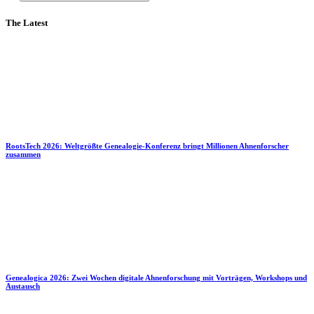
The Latest
RootsTech 2026: Weltgrößte Genealogie-Konferenz bringt Millionen Ahnenforscher
zusammen
Genealogica 2026: Zwei Wochen digitale Ahnenforschung mit Vorträgen, Workshops und
Austausch