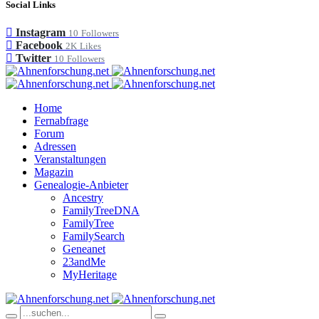
Social Links
Instagram
10
Followers
Facebook
2K
Likes
Twitter
10
Followers
Home
Fernabfrage
Forum
Adressen
Veranstaltungen
Magazin
Genealogie-Anbieter
Ancestry
FamilyTreeDNA
FamilyTree
FamilySearch
Geneanet
23andMe
MyHeritage