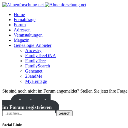
Home
Fernabfrage
Forum
Adressen
Veranstaltungen
Magazin
Genealogie-Anbieter
Ancestry
FamilyTreeDNA
FamilyTree
FamilySearch
Geneanet
23andMe
MyHeritage
Sie sind noch nicht im Forum angemeldet? Stellen Sie jetzt ihre Frag
Jetzt kostenlos
im Forum registrieren
Search
Social Links