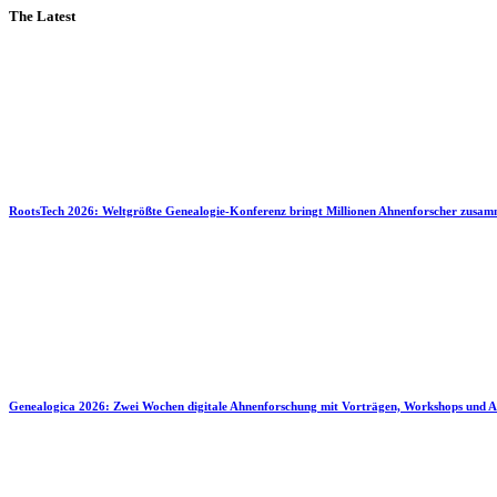
The Latest
RootsTech 2026: Weltgrößte Genealogie-Konferenz bringt Millionen Ahnenforscher zusa
Genealogica 2026: Zwei Wochen digitale Ahnenforschung mit Vorträgen, Workshops und A