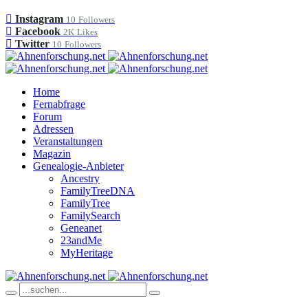
Instagram
10
Followers
Facebook
2K
Likes
Twitter
10
Followers
Home
Fernabfrage
Forum
Adressen
Veranstaltungen
Magazin
Genealogie-Anbieter
Ancestry
FamilyTreeDNA
FamilyTree
FamilySearch
Geneanet
23andMe
MyHeritage