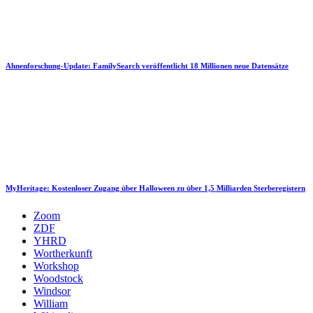
Ahnenforschung-Update: FamilySearch veröffentlicht 18 Millionen neue Datensätze
MyHeritage: Kostenloser Zugang über Halloween zu über 1,5 Milliarden Sterberegistern
Zoom
ZDF
YHRD
Wortherkunft
Workshop
Woodstock
Windsor
William