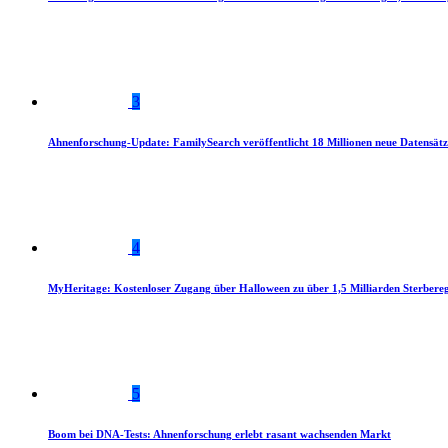
3
Ahnenforschung-Update: FamilySearch veröffentlicht 18 Millionen neue Datensätz
4
MyHeritage: Kostenloser Zugang über Halloween zu über 1,5 Milliarden Sterbereg
5
Boom bei DNA-Tests: Ahnenforschung erlebt rasant wachsenden Markt