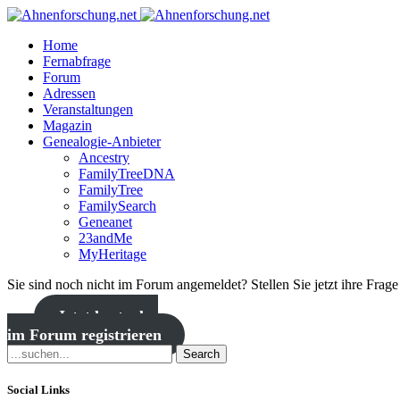
Home
Fernabfrage
Forum
Adressen
Veranstaltungen
Magazin
Genealogie-Anbieter
Ancestry
FamilyTreeDNA
FamilyTree
FamilySearch
Geneanet
23andMe
MyHeritage
Sie sind noch nicht im Forum angemeldet? Stellen Sie jetzt ihre Frag
Jetzt kostenlos
im Forum registrieren
Search
Social Links