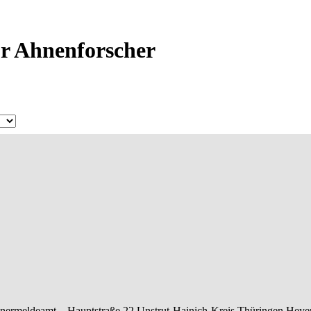
ür Ahnenforscher
nermeldeamt –
Hauptstraße 22
Unstrut-Hainich-Kreis
Thüringen
Heye