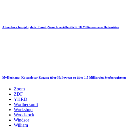
Ahnenforschung-Update: FamilySearch veröffentlicht 18 Millionen neue Datensätze
MyHeritage: Kostenloser Zugang über Halloween zu über 1,5 Milliarden Sterberegistern
Zoom
ZDF
YHRD
Wortherkunft
Workshop
Woodstock
Windsor
William