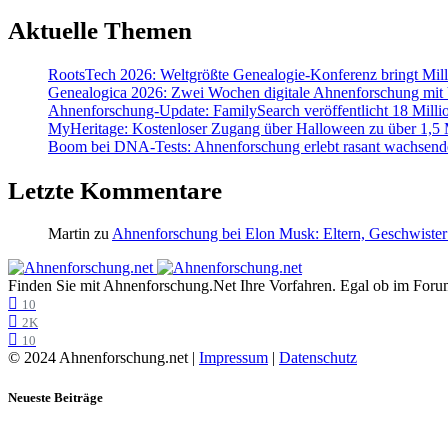
Aktuelle Themen
RootsTech 2026: Weltgrößte Genealogie-Konferenz bringt Mi
Genealogica 2026: Zwei Wochen digitale Ahnenforschung mit
Ahnenforschung-Update: FamilySearch veröffentlicht 18 Milli
MyHeritage: Kostenloser Zugang über Halloween zu über 1,5 Mi
Boom bei DNA-Tests: Ahnenforschung erlebt rasant wachsend
Letzte Kommentare
Martin
zu
Ahnenforschung bei Elon Musk: Eltern, Geschwister
Finden Sie mit Ahnenforschung.Net Ihre Vorfahren. Egal ob im Forum,
10
2K
10
© 2024 Ahnenforschung.net |
Impressum
|
Datenschutz
Neueste Beiträge