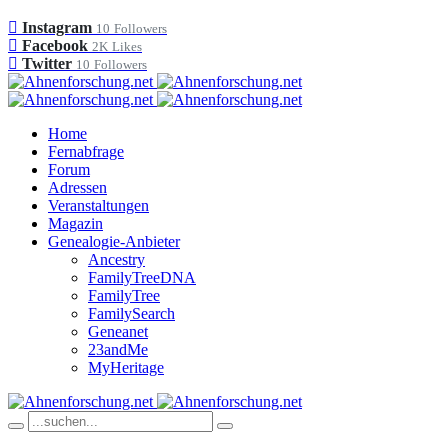
Instagram
10
Followers
Facebook
2K
Likes
Twitter
10
Followers
Home
Fernabfrage
Forum
Adressen
Veranstaltungen
Magazin
Genealogie-Anbieter
Ancestry
FamilyTreeDNA
FamilyTree
FamilySearch
Geneanet
23andMe
MyHeritage