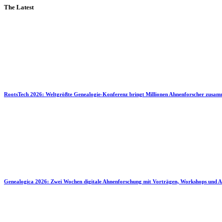
The Latest
RootsTech 2026: Weltgrößte Genealogie-Konferenz bringt Millionen Ahnenforscher zusa
Genealogica 2026: Zwei Wochen digitale Ahnenforschung mit Vorträgen, Workshops und A