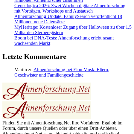
Millionen Ahnenforscher zusammen
Genealogica 2026: Zwei Wochen digitale Ahnenforschung
mit Vorträgen, Workshops und Austausch
Ahnenforschung-Update: FamilySearch veröffentlicht 18
Millionen neue Datensätze
MyHeritage: Kostenloser Zugang über Halloween zu über 1,5
Milliarden Sterberegistern
Boom bei DNA-Tests: Ahnenforschung erlebt rasant
wachsenden Markt
Letzte Kommentare
Martin
zu
Ahnenforschung bei Elon Musk: Eltern,
Geschwister und Familiengeschichte
Finden Sie mit Ahnenforschung.Net Ihre Vorfahren. Egal ob im
Forum, durch unsere Quellen oder über einen Dritt-Anbieter.
Ahnenforschung.Net ist unabhängig, objektiv und verlässlich!