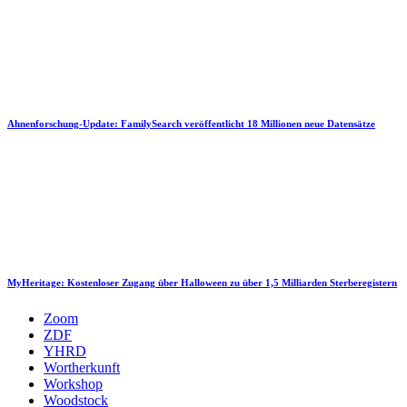
Ahnenforschung-Update: FamilySearch veröffentlicht 18 Millionen neue Datensätze
MyHeritage: Kostenloser Zugang über Halloween zu über 1,5 Milliarden Sterberegistern
Zoom
ZDF
YHRD
Wortherkunft
Workshop
Woodstock