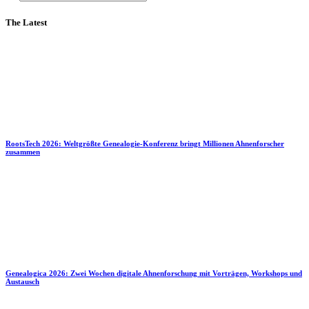
The Latest
RootsTech 2026: Weltgrößte Genealogie-Konferenz bringt Millionen Ahnenforscher
zusammen
Genealogica 2026: Zwei Wochen digitale Ahnenforschung mit Vorträgen, Workshops und
Austausch