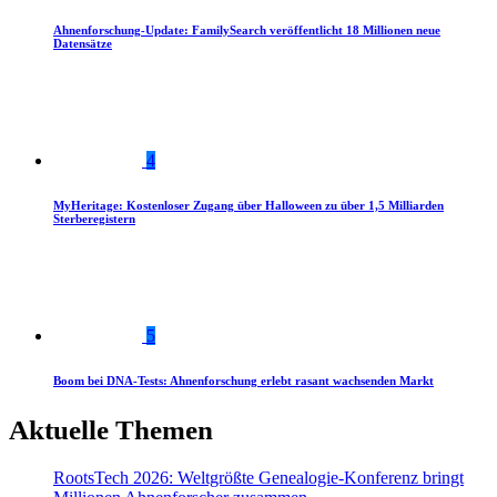
Ahnenforschung-Update: FamilySearch veröffentlicht 18 Millionen neue
Datensätze
4
MyHeritage: Kostenloser Zugang über Halloween zu über 1,5 Milliarden
Sterberegistern
5
Boom bei DNA-Tests: Ahnenforschung erlebt rasant wachsenden Markt
Aktuelle Themen
RootsTech 2026: Weltgrößte Genealogie-Konferenz bringt