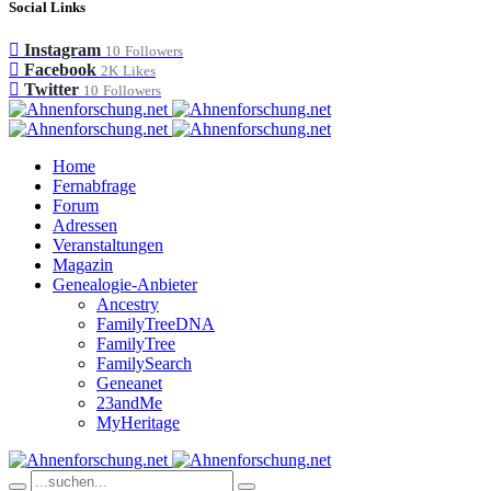
Social Links
Instagram
10
Followers
Facebook
2K
Likes
Twitter
10
Followers
Home
Fernabfrage
Forum
Adressen
Veranstaltungen
Magazin
Genealogie-Anbieter
Ancestry
FamilyTreeDNA
FamilyTree
FamilySearch
Geneanet
23andMe
MyHeritage