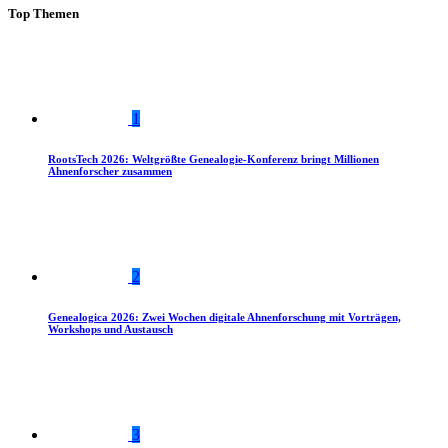
Top Themen
1
RootsTech 2026: Weltgrößte Genealogie-Konferenz bringt Millionen
Ahnenforscher zusammen
2
Genealogica 2026: Zwei Wochen digitale Ahnenforschung mit Vorträgen,
Workshops und Austausch
3