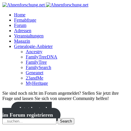
Home
Fernabfrage
Forum
Adressen
Veranstaltungen
Magazin
Genealogie-Anbieter
Ancestry
FamilyTreeDNA
FamilyTree
FamilySearch
Geneanet
23andMe
MyHeritage
Sie sind noch nicht im Forum angemeldet? Stellen Sie jetzt ihre
Frage und lassen Sie sich von unserer Community helfen!
Jetzt kostenlos
im Forum registrieren
Search