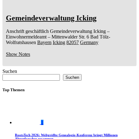
Gemeindeverwaltung Icking
Anschrift geschäftlich
Gemeindeverwaltung Icking
–
Einwohnermeldeamt –
Mittenwalder Str. 6
Bad Tölz-
Wolfratshausen
Bayern
Icking
82057
Germany
Show Notes
Suchen
Suchen
Top Themen
1
RootsTech 2026: Weltgrößte Genealogie-Konferenz bringt Millionen
Ahnenforscher zusammen