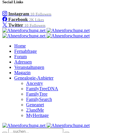
Social Links
Instagram
10
Followers
Facebook
2K
Likes
Twitter
10
Followers
Home
Fernabfrage
Forum
Adressen
Veranstaltungen
Magazin
Genealogie-Anbieter
Ancestry
FamilyTreeDNA
FamilyTree
FamilySearch
Geneanet
23andMe
MyHeritage