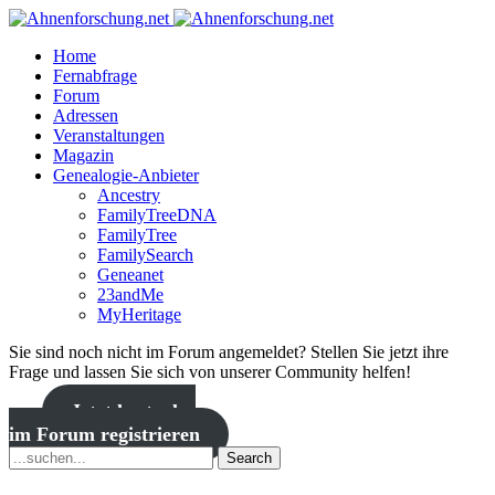
Home
Fernabfrage
Forum
Adressen
Veranstaltungen
Magazin
Genealogie-Anbieter
Ancestry
FamilyTreeDNA
FamilyTree
FamilySearch
Geneanet
23andMe
MyHeritage
Sie sind noch nicht im Forum angemeldet? Stellen Sie jetzt ihre
Frage und lassen Sie sich von unserer Community helfen!
Jetzt kostenlos
im Forum registrieren
Search