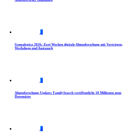
2
Genealogica 2026: Zwei Wochen digitale Ahnenforschung mit Vorträgen,
Workshops und Austausch
3
Ahnenforschung-Update: FamilySearch veröffentlicht 18 Millionen neue
Datensätze
4