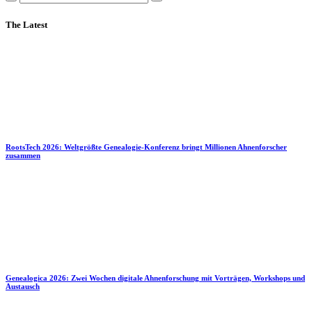
The Latest
RootsTech 2026: Weltgrößte Genealogie-Konferenz bringt Millionen Ahnenforscher
zusammen
Genealogica 2026: Zwei Wochen digitale Ahnenforschung mit Vorträgen, Workshops und
Austausch