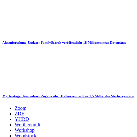
Ahnenforschung-Update: FamilySearch veröffentlicht 18 Millionen neue Datensätze
MyHeritage: Kostenloser Zugang über Halloween zu über 1,5 Milliarden Sterberegistern
Zoom
ZDF
YHRD
Wortherkunft
Workshop
Woodstock