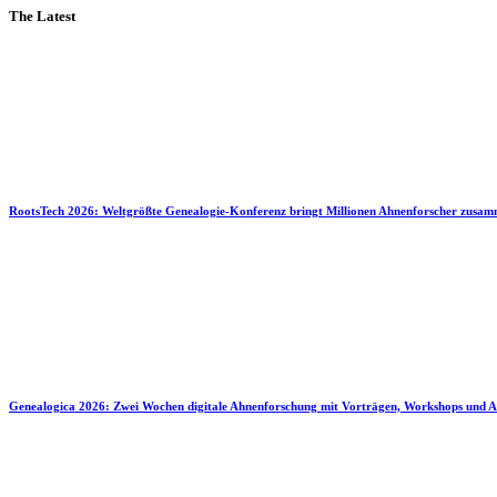
The Latest
RootsTech 2026: Weltgrößte Genealogie-Konferenz bringt Millionen Ahnenforscher zusa
Genealogica 2026: Zwei Wochen digitale Ahnenforschung mit Vorträgen, Workshops und A