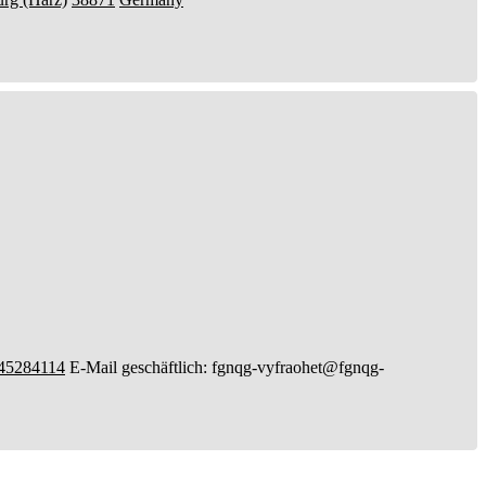
45284114
E-Mail geschäftlich
:
fgnqg-vyfraohet@fgnqg-