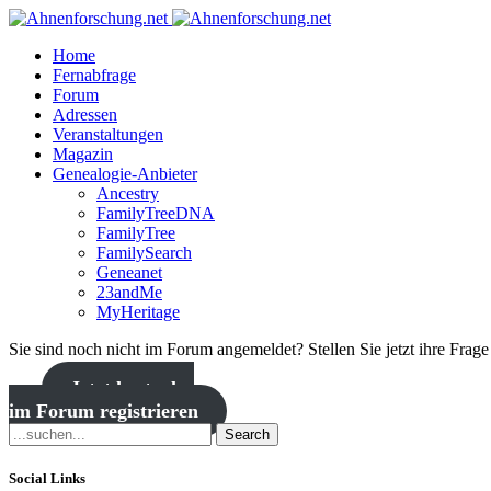
Home
Fernabfrage
Forum
Adressen
Veranstaltungen
Magazin
Genealogie-Anbieter
Ancestry
FamilyTreeDNA
FamilyTree
FamilySearch
Geneanet
23andMe
MyHeritage
Sie sind noch nicht im Forum angemeldet? Stellen Sie jetzt ihre Frag
Jetzt kostenlos
im Forum registrieren
Search
Social Links