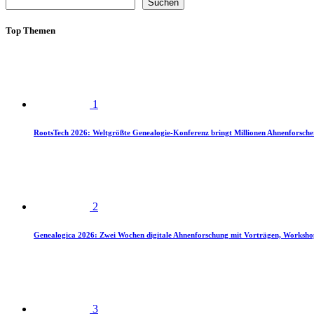
Suchen
Top Themen
1
RootsTech 2026: Weltgrößte Genealogie-Konferenz bringt Millionen Ahnenforsch
2
Genealogica 2026: Zwei Wochen digitale Ahnenforschung mit Vorträgen, Worksho
3