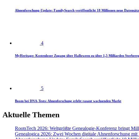
Ahnenforschung-Update: FamilySearch veröffentlicht 18 Millionen neue Datensätz
4
MyHeritage: Kostenloser Zugang über Halloween zu über 1,5 Milliarden Sterbereg
5
Boom bei DNA-Tests: Ahnenforschung erlebt rasant wachsenden Markt
Aktuelle Themen
RootsTech 2026: Weltgrößte Genealogie-Konferenz bringt Mi
Genealogica 2026: Zwei Wochen digitale Ahnenforschung mit