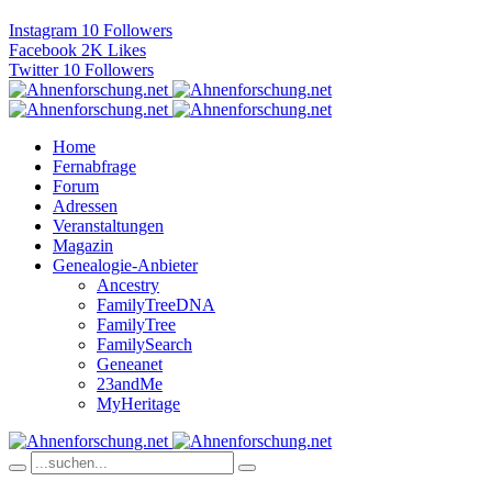
Instagram
10
Followers
Facebook
2K
Likes
Twitter
10
Followers
Home
Fernabfrage
Forum
Adressen
Veranstaltungen
Magazin
Genealogie-Anbieter
Ancestry
FamilyTreeDNA
FamilyTree
FamilySearch
Geneanet
23andMe
MyHeritage