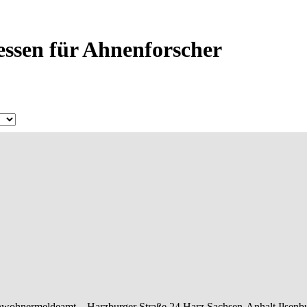
essen für Ahnenforscher
nwohnermeldeamt –
Harzburger Straße 24
Harz
Sachsen-Anhalt
Ilsenb