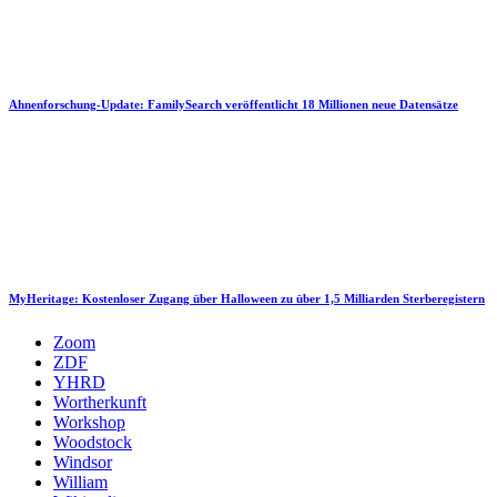
Ahnenforschung-Update: FamilySearch veröffentlicht 18 Millionen neue Datensätze
MyHeritage: Kostenloser Zugang über Halloween zu über 1,5 Milliarden Sterberegistern
Zoom
ZDF
YHRD
Wortherkunft
Workshop
Woodstock
Windsor
William