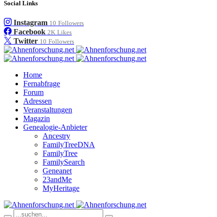
Social Links
Instagram
10
Followers
Facebook
2K
Likes
Twitter
10
Followers
Home
Fernabfrage
Forum
Adressen
Veranstaltungen
Magazin
Genealogie-Anbieter
Ancestry
FamilyTreeDNA
FamilyTree
FamilySearch
Geneanet
23andMe
MyHeritage