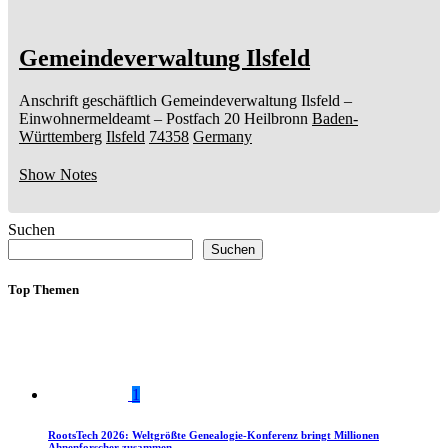
Gemeindeverwaltung Ilsfeld
Anschrift geschäftlich
Gemeindeverwaltung Ilsfeld
–
Einwohnermeldeamt –
Postfach 20
Heilbronn
Baden-
Württemberg
Ilsfeld
74358
Germany
Show Notes
Suchen
Suchen
Top Themen
1
RootsTech 2026: Weltgrößte Genealogie-Konferenz bringt Millionen
Ahnenforscher zusammen