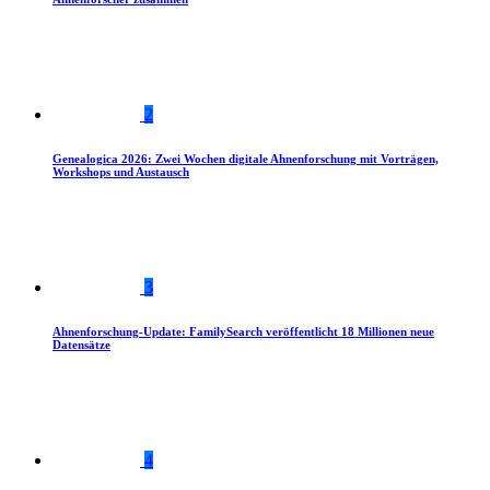
2
Genealogica 2026: Zwei Wochen digitale Ahnenforschung mit Vorträgen,
Workshops und Austausch
3
Ahnenforschung-Update: FamilySearch veröffentlicht 18 Millionen neue
Datensätze
4