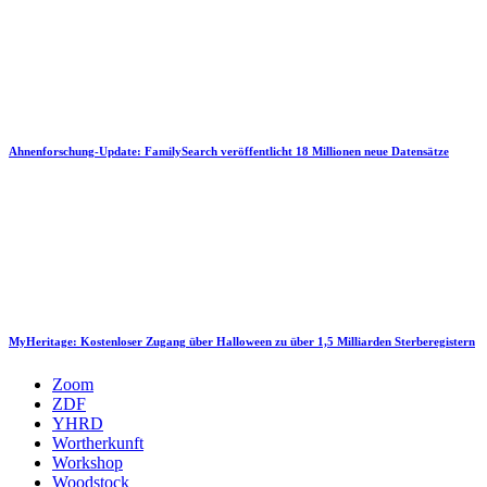
Ahnenforschung-Update: FamilySearch veröffentlicht 18 Millionen neue Datensätze
MyHeritage: Kostenloser Zugang über Halloween zu über 1,5 Milliarden Sterberegistern
Zoom
ZDF
YHRD
Wortherkunft
Workshop
Woodstock