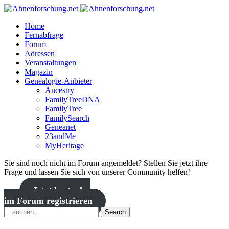
Home
Fernabfrage
Forum
Adressen
Veranstaltungen
Magazin
Genealogie-Anbieter
Ancestry
FamilyTreeDNA
FamilyTree
FamilySearch
Geneanet
23andMe
MyHeritage
Sie sind noch nicht im Forum angemeldet? Stellen Sie jetzt ihre
Frage und lassen Sie sich von unserer Community helfen!
Jetzt kostenlos
im Forum registrieren
Search