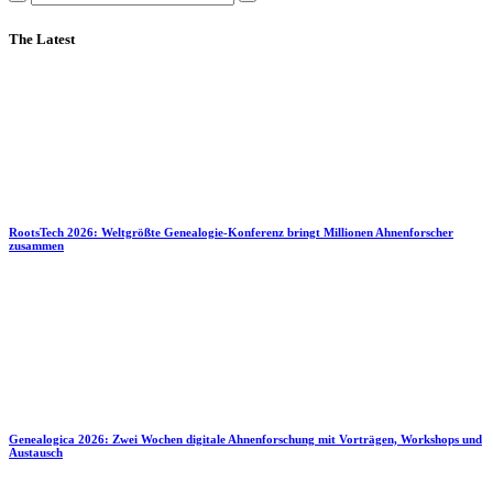
The Latest
RootsTech 2026: Weltgrößte Genealogie-Konferenz bringt Millionen Ahnenforscher
zusammen
Genealogica 2026: Zwei Wochen digitale Ahnenforschung mit Vorträgen, Workshops und
Austausch