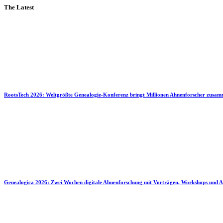
The Latest
RootsTech 2026: Weltgrößte Genealogie-Konferenz bringt Millionen Ahnenforscher zusa
Genealogica 2026: Zwei Wochen digitale Ahnenforschung mit Vorträgen, Workshops und A