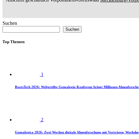
Suchen
Suchen
Top Themen
1
RootsTech 2026: Weltgrößte Genealogie-Konferenz bringt Millionen Ahnenforsch
2
Genealogica 2026: Zwei Wochen digitale Ahnenforschung mit Vorträgen, Worksho