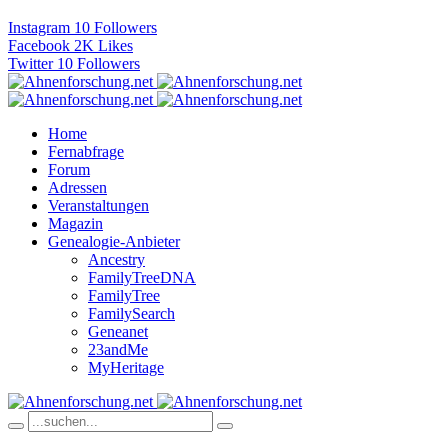
Instagram
10
Followers
Facebook
2K
Likes
Twitter
10
Followers
Home
Fernabfrage
Forum
Adressen
Veranstaltungen
Magazin
Genealogie-Anbieter
Ancestry
FamilyTreeDNA
FamilyTree
FamilySearch
Geneanet
23andMe
MyHeritage