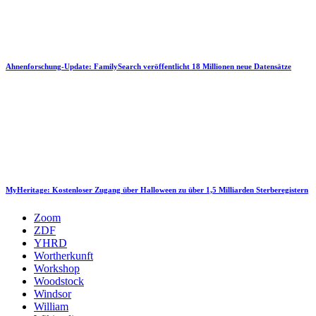
Ahnenforschung-Update: FamilySearch veröffentlicht 18 Millionen neue Datensätze
MyHeritage: Kostenloser Zugang über Halloween zu über 1,5 Milliarden Sterberegistern
Zoom
ZDF
YHRD
Wortherkunft
Workshop
Woodstock
Windsor
William