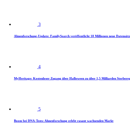
3
Ahnenforschung-Update: FamilySearch veröffentlicht 18 Millionen neue Datensätz
4
MyHeritage: Kostenloser Zugang über Halloween zu über 1,5 Milliarden Sterbereg
5
Boom bei DNA-Tests: Ahnenforschung erlebt rasant wachsenden Markt