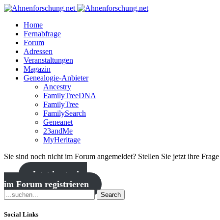
Home
Fernabfrage
Forum
Adressen
Veranstaltungen
Magazin
Genealogie-Anbieter
Ancestry
FamilyTreeDNA
FamilyTree
FamilySearch
Geneanet
23andMe
MyHeritage
Sie sind noch nicht im Forum angemeldet? Stellen Sie jetzt ihre Frag
Jetzt kostenlos
im Forum registrieren
Search
Social Links