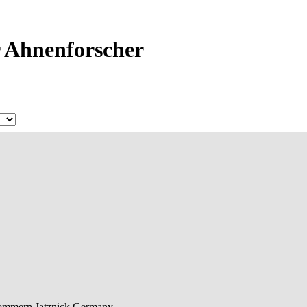
r Ahnenforscher
pommern
Jatznick
Germany