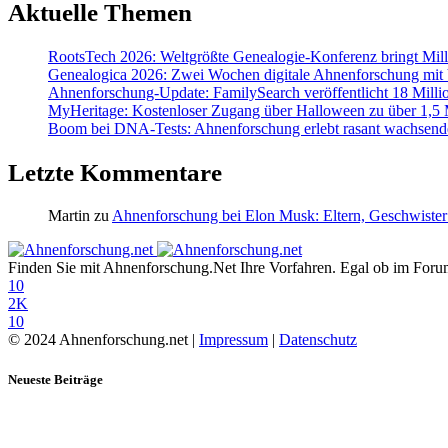
Aktuelle Themen
RootsTech 2026: Weltgrößte Genealogie-Konferenz bringt Mi
Genealogica 2026: Zwei Wochen digitale Ahnenforschung mit
Ahnenforschung-Update: FamilySearch veröffentlicht 18 Milli
MyHeritage: Kostenloser Zugang über Halloween zu über 1,5 Mi
Boom bei DNA-Tests: Ahnenforschung erlebt rasant wachsend
Letzte Kommentare
Martin
zu
Ahnenforschung bei Elon Musk: Eltern, Geschwister
Finden Sie mit Ahnenforschung.Net Ihre Vorfahren. Egal ob im Forum,
10
2K
10
© 2024 Ahnenforschung.net |
Impressum
|
Datenschutz
Neueste Beiträge