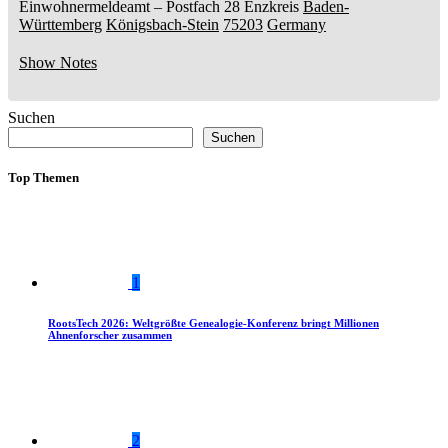
Einwohnermeldeamt –
Postfach 28
Enzkreis
Baden-
Württemberg
Königsbach-Stein
75203
Germany
Show Notes
Suchen
Suchen
Top Themen
1
RootsTech 2026: Weltgrößte Genealogie-Konferenz bringt Millionen
Ahnenforscher zusammen
2