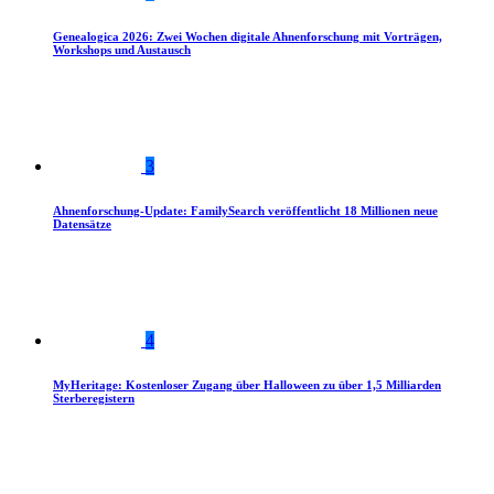
Genealogica 2026: Zwei Wochen digitale Ahnenforschung mit Vorträgen,
Workshops und Austausch
3
Ahnenforschung-Update: FamilySearch veröffentlicht 18 Millionen neue
Datensätze
4
MyHeritage: Kostenloser Zugang über Halloween zu über 1,5 Milliarden
Sterberegistern