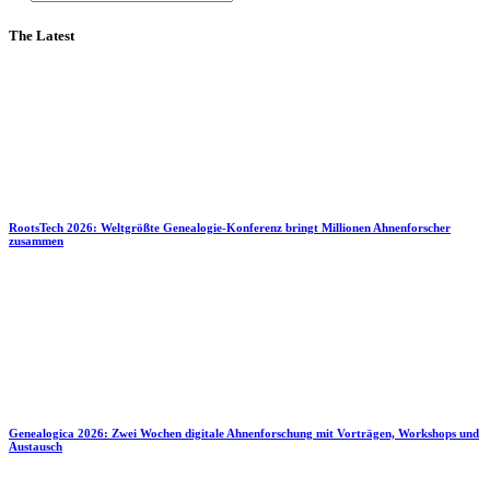
The Latest
RootsTech 2026: Weltgrößte Genealogie-Konferenz bringt Millionen Ahnenforscher
zusammen
Genealogica 2026: Zwei Wochen digitale Ahnenforschung mit Vorträgen, Workshops und
Austausch