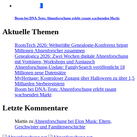
5
Boom bei DNA-Tests: Ahnenforschung erlebt rasant wachsenden Markt
Aktuelle Themen
RootsTech 2026: Weltgrößte Genealogie-Konferenz bringt
Millionen Ahnenforscher zusammen
Genealogica 2026: Zwei Wochen digitale Ahnenforschung
mit Vorträgen, Workshops und Austausch
Ahnenforschung-Update: FamilySearch veröffentlicht 18
Millionen neue Datensätze
MyHeritage: Kostenloser Zugang über Halloween zu über 1,5
Milliarden Sterberegistern
Boom bei DNA-Tests: Ahnenforschung erlebt rasant
wachsenden Markt
Letzte Kommentare
Martin
zu
Ahnenforschung bei Elon Musk: Eltern,
Geschwister und Familiengeschichte