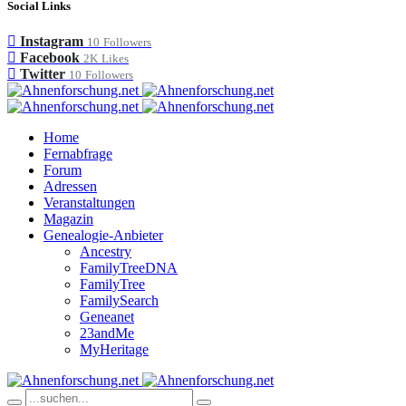
Social Links
Instagram
10
Followers
Facebook
2K
Likes
Twitter
10
Followers
Home
Fernabfrage
Forum
Adressen
Veranstaltungen
Magazin
Genealogie-Anbieter
Ancestry
FamilyTreeDNA
FamilyTree
FamilySearch
Geneanet
23andMe
MyHeritage