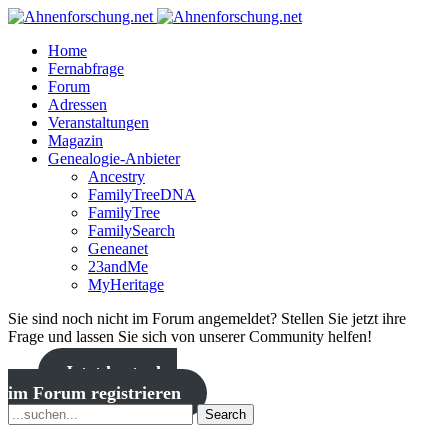
Home
Fernabfrage
Forum
Adressen
Veranstaltungen
Magazin
Genealogie-Anbieter
Ancestry
FamilyTreeDNA
FamilyTree
FamilySearch
Geneanet
23andMe
MyHeritage
Sie sind noch nicht im Forum angemeldet? Stellen Sie jetzt ihre
Frage und lassen Sie sich von unserer Community helfen!
Jetzt kostenlos
im Forum registrieren
Search