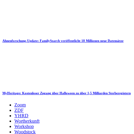
Ahnenforschung-Update: FamilySearch veröffentlicht 18 Millionen neue Datensätze
MyHeritage: Kostenloser Zugang über Halloween zu über 1,5 Milliarden Sterberegistern
Zoom
ZDF
YHRD
Wortherkunft
Workshop
Woodstock