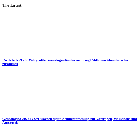
The Latest
RootsTech 2026: Weltgrößte Genealogie-Konferenz bringt Millionen Ahnenforscher
zusammen
Genealogica 2026: Zwei Wochen digitale Ahnenforschung mit Vorträgen, Workshops und
Austausch