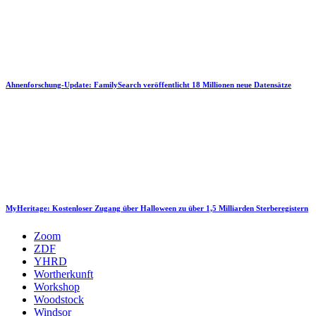
Ahnenforschung-Update: FamilySearch veröffentlicht 18 Millionen neue Datensätze
MyHeritage: Kostenloser Zugang über Halloween zu über 1,5 Milliarden Sterberegistern
Zoom
ZDF
YHRD
Wortherkunft
Workshop
Woodstock
Windsor