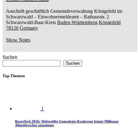
Anschrift geschäftlich
Gemeindeverwaltung Königsfeld im
Schwarzwald
– Einwohnermeldeamt –
Rathausstr. 2
Schwarzwald-Baar-Kreis
Baden-Württemberg
Königsfeld
78126
Germany
Show Notes
Suchen
Suchen
Top Themen
1
RootsTech 2026: Weltgrößte Genealogie-Konferenz bringt Millionen
Ahnenforscher zusammen