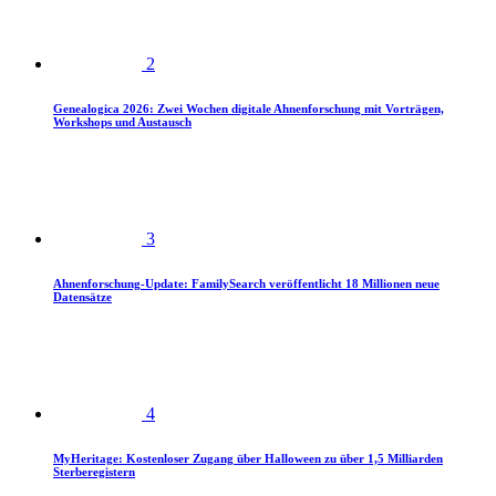
2
Genealogica 2026: Zwei Wochen digitale Ahnenforschung mit Vorträgen,
Workshops und Austausch
3
Ahnenforschung-Update: FamilySearch veröffentlicht 18 Millionen neue
Datensätze
4
MyHeritage: Kostenloser Zugang über Halloween zu über 1,5 Milliarden
Sterberegistern