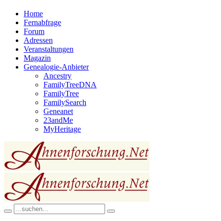
Home
Fernabfrage
Forum
Adressen
Veranstaltungen
Magazin
Genealogie-Anbieter
Ancestry
FamilyTreeDNA
FamilyTree
FamilySearch
Geneanet
23andMe
MyHeritage