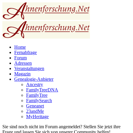
Home
Fernabfrage
Forum
Adressen
Veranstaltungen
Magazin
Genealogie-Anbieter
Ancestry
FamilyTreeDNA
FamilyTree
FamilySearch
Geneanet
23andMe
MyHeritage
Sie sind noch nicht im Forum angemeldet? Stellen Sie jetzt ihre
Frage und lassen Sie sich von unserer Community helfen!