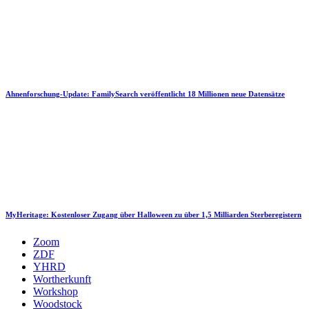
Ahnenforschung-Update: FamilySearch veröffentlicht 18 Millionen neue Datensätze
MyHeritage: Kostenloser Zugang über Halloween zu über 1,5 Milliarden Sterberegistern
Zoom
ZDF
YHRD
Wortherkunft
Workshop
Woodstock