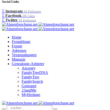
Social Links
Instagram
10
Followers
Facebook
2K
Likes
Twitter
10
Followers
Home
Fernabfrage
Forum
Adressen
Veranstaltungen
Magazin
Genealogie-Anbieter
Ancestry
FamilyTreeDNA
FamilyTree
FamilySearch
Geneanet
23andMe
MyHeritage