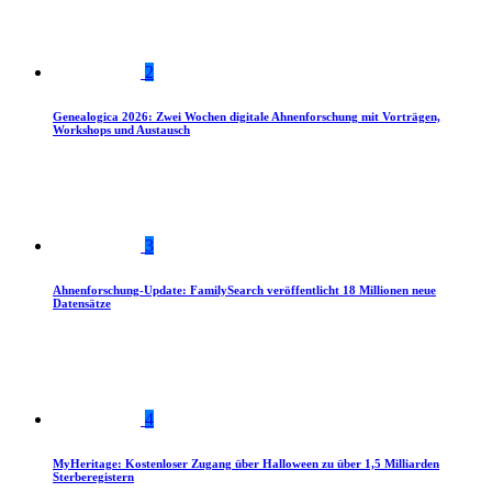
2
Genealogica 2026: Zwei Wochen digitale Ahnenforschung mit Vorträgen,
Workshops und Austausch
3
Ahnenforschung-Update: FamilySearch veröffentlicht 18 Millionen neue
Datensätze
4
MyHeritage: Kostenloser Zugang über Halloween zu über 1,5 Milliarden
Sterberegistern