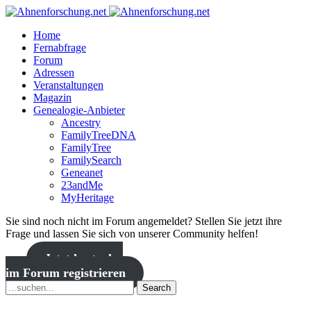
Home
Fernabfrage
Forum
Adressen
Veranstaltungen
Magazin
Genealogie-Anbieter
Ancestry
FamilyTreeDNA
FamilyTree
FamilySearch
Geneanet
23andMe
MyHeritage
Sie sind noch nicht im Forum angemeldet? Stellen Sie jetzt ihre
Frage und lassen Sie sich von unserer Community helfen!
Jetzt kostenlos
im Forum registrieren
Search