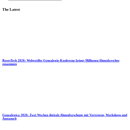
The Latest
RootsTech 2026: Weltgrößte Genealogie-Konferenz bringt Millionen Ahnenforscher
zusammen
Genealogica 2026: Zwei Wochen digitale Ahnenforschung mit Vorträgen, Workshops und
Austausch