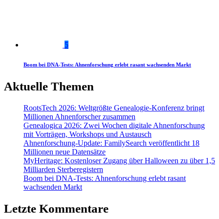
5
Boom bei DNA-Tests: Ahnenforschung erlebt rasant wachsenden Markt
Aktuelle Themen
RootsTech 2026: Weltgrößte Genealogie-Konferenz bringt
Millionen Ahnenforscher zusammen
Genealogica 2026: Zwei Wochen digitale Ahnenforschung
mit Vorträgen, Workshops und Austausch
Ahnenforschung-Update: FamilySearch veröffentlicht 18
Millionen neue Datensätze
MyHeritage: Kostenloser Zugang über Halloween zu über 1,5
Milliarden Sterberegistern
Boom bei DNA-Tests: Ahnenforschung erlebt rasant
wachsenden Markt
Letzte Kommentare