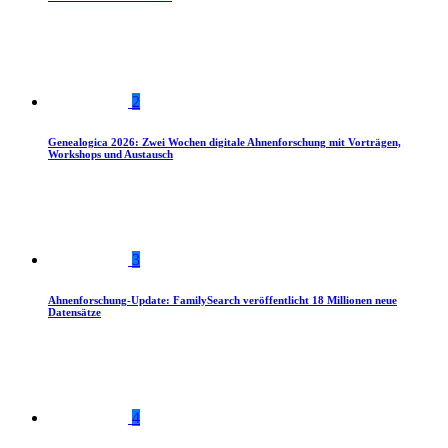
2
Genealogica 2026: Zwei Wochen digitale Ahnenforschung mit Vorträgen,
Workshops und Austausch
3
Ahnenforschung-Update: FamilySearch veröffentlicht 18 Millionen neue
Datensätze
4