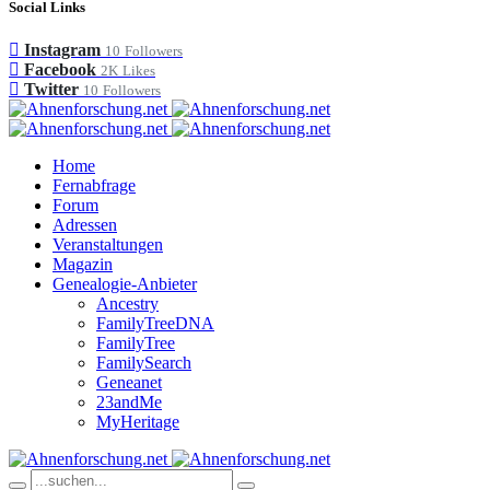
Social Links
Instagram
10
Followers
Facebook
2K
Likes
Twitter
10
Followers
Home
Fernabfrage
Forum
Adressen
Veranstaltungen
Magazin
Genealogie-Anbieter
Ancestry
FamilyTreeDNA
FamilyTree
FamilySearch
Geneanet
23andMe
MyHeritage