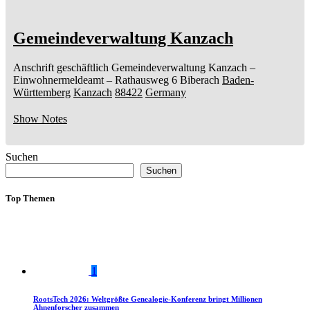
Gemeindeverwaltung Kanzach
Anschrift geschäftlich
Gemeindeverwaltung Kanzach
–
Einwohnermeldeamt –
Rathausweg 6
Biberach
Baden-
Württemberg
Kanzach
88422
Germany
Show Notes
Suchen
Suchen
Top Themen
1
RootsTech 2026: Weltgrößte Genealogie-Konferenz bringt Millionen
Ahnenforscher zusammen