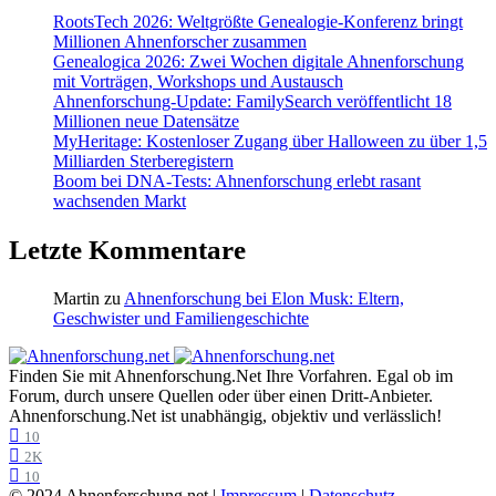
RootsTech 2026: Weltgrößte Genealogie-Konferenz bringt
Millionen Ahnenforscher zusammen
Genealogica 2026: Zwei Wochen digitale Ahnenforschung
mit Vorträgen, Workshops und Austausch
Ahnenforschung-Update: FamilySearch veröffentlicht 18
Millionen neue Datensätze
MyHeritage: Kostenloser Zugang über Halloween zu über 1,5
Milliarden Sterberegistern
Boom bei DNA-Tests: Ahnenforschung erlebt rasant
wachsenden Markt
Letzte Kommentare
Martin
zu
Ahnenforschung bei Elon Musk: Eltern,
Geschwister und Familiengeschichte
Finden Sie mit Ahnenforschung.Net Ihre Vorfahren. Egal ob im
Forum, durch unsere Quellen oder über einen Dritt-Anbieter.
Ahnenforschung.Net ist unabhängig, objektiv und verlässlich!
10
2K
10
© 2024 Ahnenforschung.net |
Impressum
|
Datenschutz