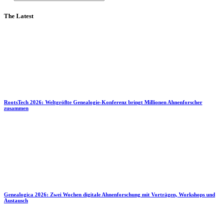
The Latest
RootsTech 2026: Weltgrößte Genealogie-Konferenz bringt Millionen Ahnenforscher
zusammen
Genealogica 2026: Zwei Wochen digitale Ahnenforschung mit Vorträgen, Workshops und
Austausch