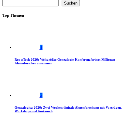
Suchen
Top Themen
1
RootsTech 2026: Weltgrößte Genealogie-Konferenz bringt Millionen
Ahnenforscher zusammen
2
Genealogica 2026: Zwei Wochen digitale Ahnenforschung mit Vorträgen,
Workshops und Austausch