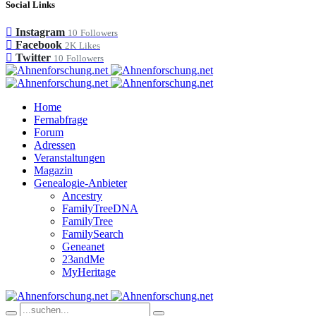
Social Links
Instagram
10
Followers
Facebook
2K
Likes
Twitter
10
Followers
Home
Fernabfrage
Forum
Adressen
Veranstaltungen
Magazin
Genealogie-Anbieter
Ancestry
FamilyTreeDNA
FamilyTree
FamilySearch
Geneanet
23andMe
MyHeritage