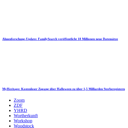
Ahnenforschung-Update: FamilySearch veröffentlicht 18 Millionen neue Datensätze
MyHeritage: Kostenloser Zugang über Halloween zu über 1,5 Milliarden Sterberegistern
Zoom
ZDF
YHRD
Wortherkunft
Workshop
Woodstock