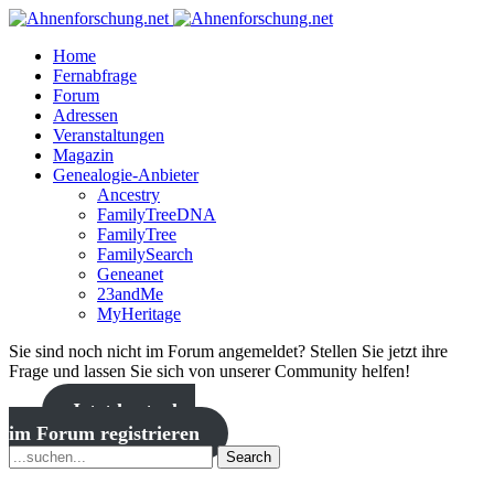
Home
Fernabfrage
Forum
Adressen
Veranstaltungen
Magazin
Genealogie-Anbieter
Ancestry
FamilyTreeDNA
FamilyTree
FamilySearch
Geneanet
23andMe
MyHeritage
Sie sind noch nicht im Forum angemeldet? Stellen Sie jetzt ihre
Frage und lassen Sie sich von unserer Community helfen!
Jetzt kostenlos
im Forum registrieren
Search