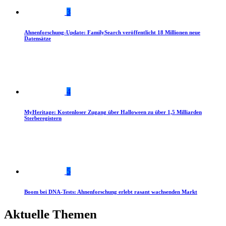
3
Ahnenforschung-Update: FamilySearch veröffentlicht 18 Millionen neue
Datensätze
4
MyHeritage: Kostenloser Zugang über Halloween zu über 1,5 Milliarden
Sterberegistern
5
Boom bei DNA-Tests: Ahnenforschung erlebt rasant wachsenden Markt
Aktuelle Themen