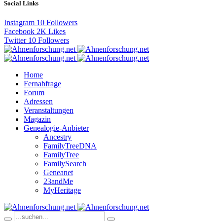
Social Links
Instagram
10
Followers
Facebook
2K
Likes
Twitter
10
Followers
Home
Fernabfrage
Forum
Adressen
Veranstaltungen
Magazin
Genealogie-Anbieter
Ancestry
FamilyTreeDNA
FamilyTree
FamilySearch
Geneanet
23andMe
MyHeritage