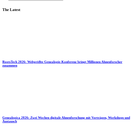
The Latest
RootsTech 2026: Weltgrößte Genealogie-Konferenz bringt Millionen Ahnenforscher
zusammen
Genealogica 2026: Zwei Wochen digitale Ahnenforschung mit Vorträgen, Workshops und
Austausch