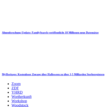
Ahnenforschung-Update: FamilySearch veröffentlicht 18 Millionen neue Datensätze
MyHeritage: Kostenloser Zugang über Halloween zu über 1,5 Milliarden Sterberegistern
Zoom
ZDF
YHRD
Wortherkunft
Workshop
Woodstock