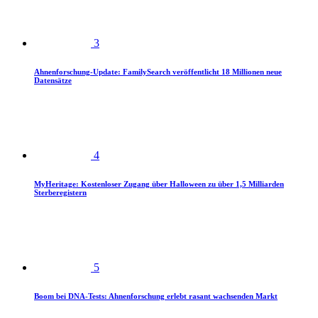
3
Ahnenforschung-Update: FamilySearch veröffentlicht 18 Millionen neue
Datensätze
4
MyHeritage: Kostenloser Zugang über Halloween zu über 1,5 Milliarden
Sterberegistern
5
Boom bei DNA-Tests: Ahnenforschung erlebt rasant wachsenden Markt