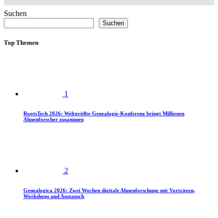
Suchen
Suchen
Top Themen
1
RootsTech 2026: Weltgrößte Genealogie-Konferenz bringt Millionen
Ahnenforscher zusammen
2
Genealogica 2026: Zwei Wochen digitale Ahnenforschung mit Vorträgen,
Workshops und Austausch