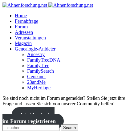
Home
Fernabfrage
Forum
Adressen
Veranstaltungen
Magazin
Genealogie-Anbieter
Ancestry
FamilyTreeDNA
FamilyTree
FamilySearch
Geneanet
23andMe
MyHeritage
Sie sind noch nicht im Forum angemeldet? Stellen Sie jetzt ihre
Frage und lassen Sie sich von unserer Community helfen!
Jetzt kostenlos
im Forum registrieren
Search