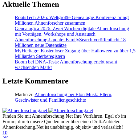
Aktuelle Themen
RootsTech 2026: Weltgrößte Genealogie-Konferenz bringt
Millionen Ahnenforscher zusammen
Genealogica 2026: Zwei Wochen digitale Ahnenforschung
mit Vorträgen, Workshops und Austausch
Ahnenforschung-Update: FamilySearch veröffentlicht 18
Millionen neue Datensätze
MyHeritage: Kostenloser Zugang über Halloween zu über 1,5
Milliarden Sterberegistern
Boom bei DNA-Tests: Ahnenforschung erlebt rasant
wachsenden Markt
Letzte Kommentare
Martin
zu
Ahnenforschung bei Elon Musk: Eltern,
Geschwister und Familiengeschichte
Finden Sie mit Ahnenforschung.Net Ihre Vorfahren. Egal ob im
Forum, durch unsere Quellen oder über einen Dritt-Anbieter.
Ahnenforschung.Net ist unabhängig, objektiv und verlässlich!
10