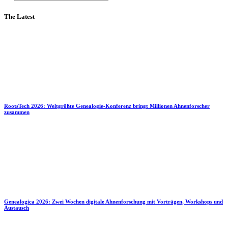
The Latest
RootsTech 2026: Weltgrößte Genealogie-Konferenz bringt Millionen Ahnenforscher
zusammen
Genealogica 2026: Zwei Wochen digitale Ahnenforschung mit Vorträgen, Workshops und
Austausch