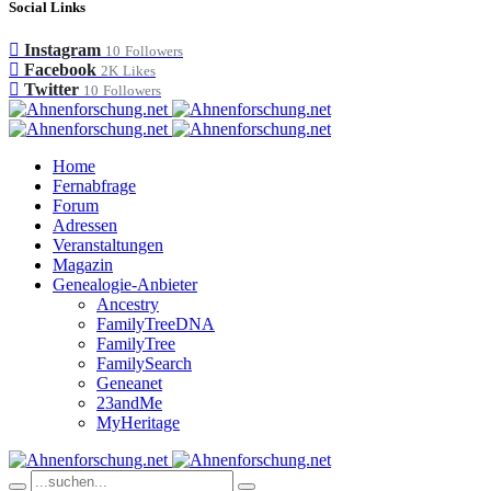
Social Links
Instagram
10
Followers
Facebook
2K
Likes
Twitter
10
Followers
Home
Fernabfrage
Forum
Adressen
Veranstaltungen
Magazin
Genealogie-Anbieter
Ancestry
FamilyTreeDNA
FamilyTree
FamilySearch
Geneanet
23andMe
MyHeritage