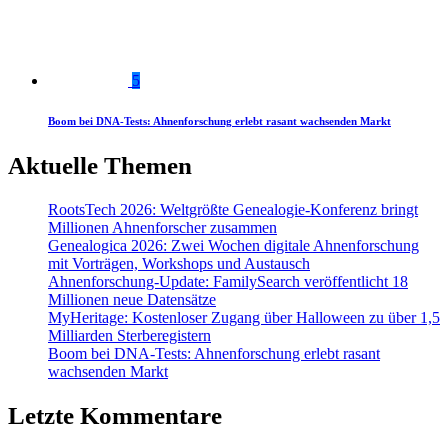
5
Boom bei DNA-Tests: Ahnenforschung erlebt rasant wachsenden Markt
Aktuelle Themen
RootsTech 2026: Weltgrößte Genealogie-Konferenz bringt
Millionen Ahnenforscher zusammen
Genealogica 2026: Zwei Wochen digitale Ahnenforschung
mit Vorträgen, Workshops und Austausch
Ahnenforschung-Update: FamilySearch veröffentlicht 18
Millionen neue Datensätze
MyHeritage: Kostenloser Zugang über Halloween zu über 1,5
Milliarden Sterberegistern
Boom bei DNA-Tests: Ahnenforschung erlebt rasant
wachsenden Markt
Letzte Kommentare