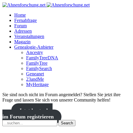
Home
Fernabfrage
Forum
Adressen
Veranstaltungen
Magazin
Genealogie-Anbieter
Ancestry
FamilyTreeDNA
FamilyTree
FamilySearch
Geneanet
23andMe
MyHeritage
Sie sind noch nicht im Forum angemeldet? Stellen Sie jetzt ihre
Frage und lassen Sie sich von unserer Community helfen!
Jetzt kostenlos
im Forum registrieren
Search