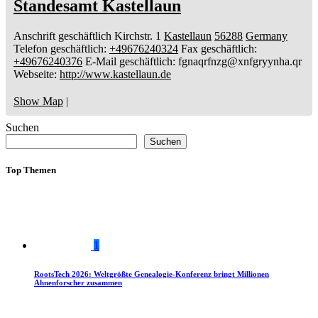
Standesamt Kastellaun
Anschrift geschäftlich
Kirchstr. 1
Kastellaun
56288
Germany
Telefon geschäftlich
:
+49676240324
Fax geschäftlich
:
+49676240376
E-Mail geschäftlich
:
fgnaqrfnzg@xnfgryynha.qr
Webseite
:
http://www.kastellaun.de
Show Map
|
Suchen
Suchen
Top Themen
1
RootsTech 2026: Weltgrößte Genealogie-Konferenz bringt Millionen
Ahnenforscher zusammen