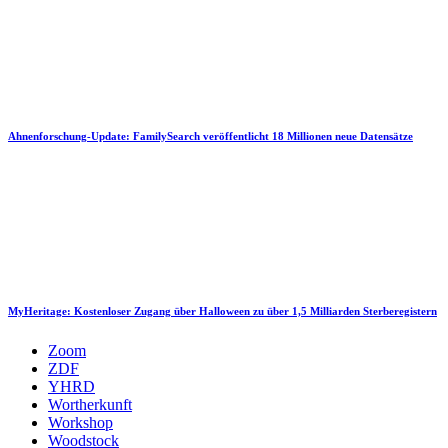
Ahnenforschung-Update: FamilySearch veröffentlicht 18 Millionen neue Datensätze
MyHeritage: Kostenloser Zugang über Halloween zu über 1,5 Milliarden Sterberegistern
Zoom
ZDF
YHRD
Wortherkunft
Workshop
Woodstock