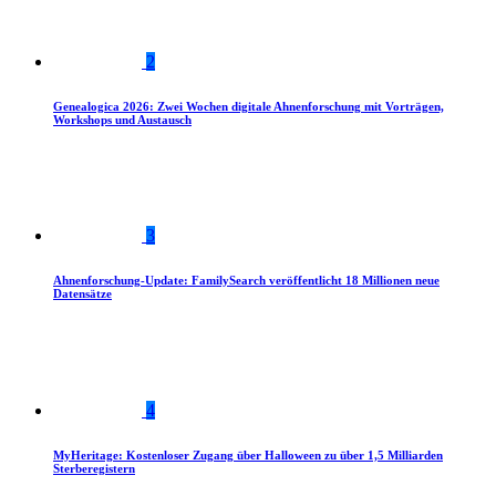
2
Genealogica 2026: Zwei Wochen digitale Ahnenforschung mit Vorträgen,
Workshops und Austausch
3
Ahnenforschung-Update: FamilySearch veröffentlicht 18 Millionen neue
Datensätze
4
MyHeritage: Kostenloser Zugang über Halloween zu über 1,5 Milliarden
Sterberegistern