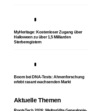
4
MyHeritage: Kostenloser Zugang über
Halloween zu über 1,5 Milliarden
Sterberegistern
5
Boom bei DNA-Tests: Ahnenforschung
erlebt rasant wachsenden Markt
Aktuelle Themen
RootsTech 2026: Weltgrößte Genealogie-