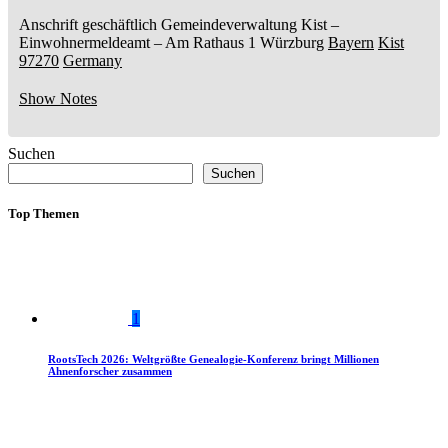
Anschrift geschäftlich
Gemeindeverwaltung Kist
–
Einwohnermeldeamt –
Am Rathaus 1
Würzburg
Bayern
Kist
97270
Germany
Show Notes
Suchen
Suchen
Top Themen
1
RootsTech 2026: Weltgrößte Genealogie-Konferenz bringt Millionen
Ahnenforscher zusammen