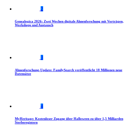
2
Genealogica 2026: Zwei Wochen digitale Ahnenforschung mit Vorträgen,
Workshops und Austausch
3
Ahnenforschung-Update: FamilySearch veröffentlicht 18 Millionen neue
Datensätze
4
MyHeritage: Kostenloser Zugang über Halloween zu über 1,5 Milliarden
Sterberegistern