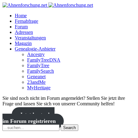
Home
Fernabfrage
Forum
Adressen
Veranstaltungen
Magazin
Genealogie-Anbieter
Ancestry
FamilyTreeDNA
FamilyTree
FamilySearch
Geneanet
23andMe
MyHeritage
Sie sind noch nicht im Forum angemeldet? Stellen Sie jetzt ihre
Frage und lassen Sie sich von unserer Community helfen!
Jetzt kostenlos
im Forum registrieren
Search