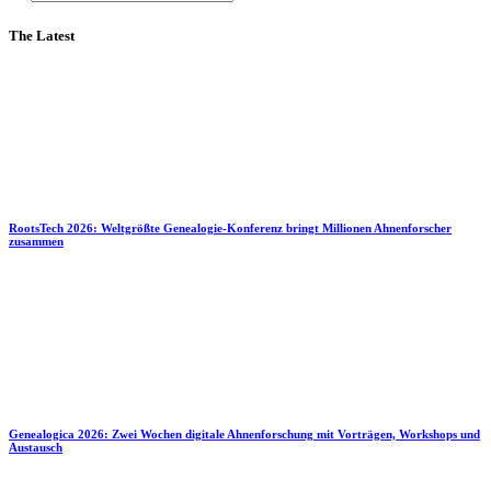
The Latest
RootsTech 2026: Weltgrößte Genealogie-Konferenz bringt Millionen Ahnenforscher
zusammen
Genealogica 2026: Zwei Wochen digitale Ahnenforschung mit Vorträgen, Workshops und
Austausch