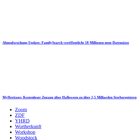
Ahnenforschung-Update: FamilySearch veröffentlicht 18 Millionen neue Datensätze
MyHeritage: Kostenloser Zugang über Halloween zu über 1,5 Milliarden Sterberegistern
Zoom
ZDF
YHRD
Wortherkunft
Workshop
Woodstock