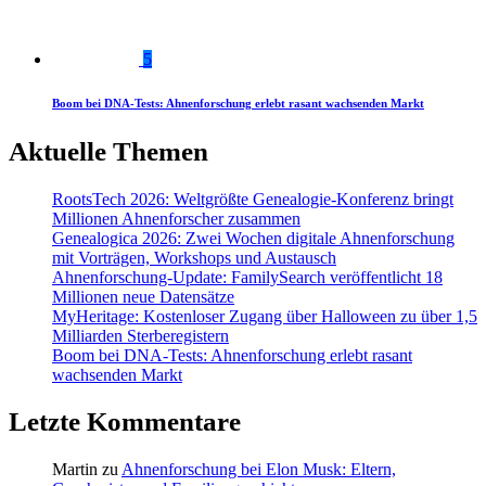
5
Boom bei DNA-Tests: Ahnenforschung erlebt rasant wachsenden Markt
Aktuelle Themen
RootsTech 2026: Weltgrößte Genealogie-Konferenz bringt
Millionen Ahnenforscher zusammen
Genealogica 2026: Zwei Wochen digitale Ahnenforschung
mit Vorträgen, Workshops und Austausch
Ahnenforschung-Update: FamilySearch veröffentlicht 18
Millionen neue Datensätze
MyHeritage: Kostenloser Zugang über Halloween zu über 1,5
Milliarden Sterberegistern
Boom bei DNA-Tests: Ahnenforschung erlebt rasant
wachsenden Markt
Letzte Kommentare
Martin
zu
Ahnenforschung bei Elon Musk: Eltern,