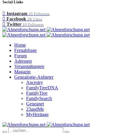
Social Links
Instagram
10
Followers
Facebook
2K
Likes
Twitter
10
Followers
Home
Fernabfrage
Forum
Adressen
Veranstaltungen
Magazin
Genealogie-Anbieter
Ancestry
FamilyTreeDNA
FamilyTree
FamilySearch
Geneanet
23andMe
MyHeritage