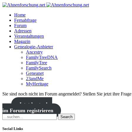
Home
Fernabfrage
Forum
Adressen
Veranstaltungen
Magazin
Genealogie-Anbieter
Ancestry
FamilyTreeDNA
FamilyTree
FamilySearch
Geneanet
23andMe
MyHeritage
Sie sind noch nicht im Forum angemeldet? Stellen Sie jetzt ihre Frag
Jetzt kostenlos
im Forum registrieren
Search
Social Links