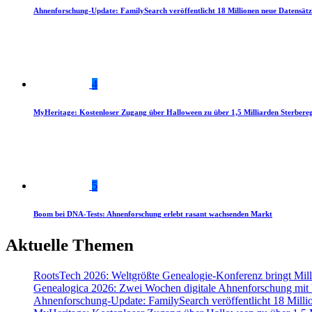
Ahnenforschung-Update: FamilySearch veröffentlicht 18 Millionen neue Datensätz
4
MyHeritage: Kostenloser Zugang über Halloween zu über 1,5 Milliarden Sterbereg
5
Boom bei DNA-Tests: Ahnenforschung erlebt rasant wachsenden Markt
Aktuelle Themen
RootsTech 2026: Weltgrößte Genealogie-Konferenz bringt Mi
Genealogica 2026: Zwei Wochen digitale Ahnenforschung mit
Ahnenforschung-Update: FamilySearch veröffentlicht 18 Milli