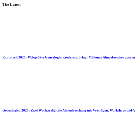
The Latest
RootsTech 2026: Weltgrößte Genealogie-Konferenz bringt Millionen Ahnenforscher zusa
Genealogica 2026: Zwei Wochen digitale Ahnenforschung mit Vorträgen, Workshops und A