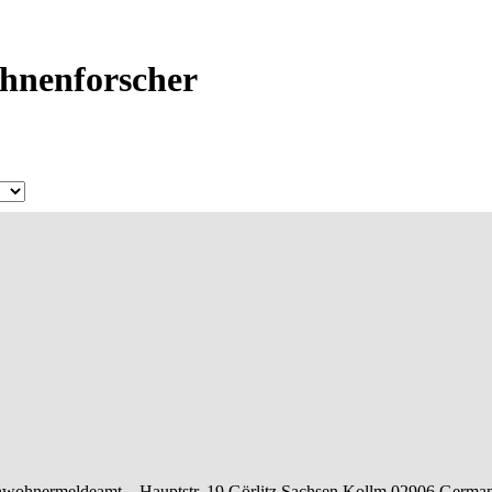
Ahnenforscher
nwohnermeldeamt –
Hauptstr. 19
Görlitz
Sachsen
Kollm
02906
Germa