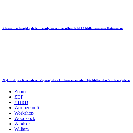
Ahnenforschung-Update: FamilySearch veröffentlicht 18 Millionen neue Datensätze
MyHeritage: Kostenloser Zugang über Halloween zu über 1,5 Milliarden Sterberegistern
Zoom
ZDF
YHRD
Wortherkunft
Workshop
Woodstock
Windsor
William