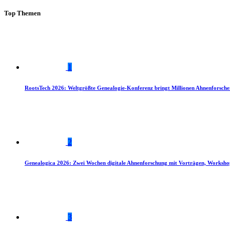
Top Themen
1
RootsTech 2026: Weltgrößte Genealogie-Konferenz bringt Millionen Ahnenforsch
2
Genealogica 2026: Zwei Wochen digitale Ahnenforschung mit Vorträgen, Worksho
3