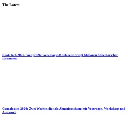
The Latest
RootsTech 2026: Weltgrößte Genealogie-Konferenz bringt Millionen Ahnenforscher
zusammen
Genealogica 2026: Zwei Wochen digitale Ahnenforschung mit Vorträgen, Workshops und
Austausch