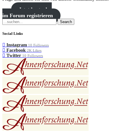
Jetzt kostenlos
im Forum registrieren
Search
Social Links
Instagram
10
Followers
Facebook
2K
Likes
Twitter
10
Followers