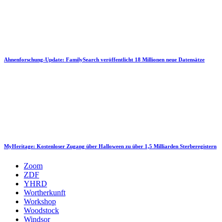
Ahnenforschung-Update: FamilySearch veröffentlicht 18 Millionen neue Datensätze
MyHeritage: Kostenloser Zugang über Halloween zu über 1,5 Milliarden Sterberegistern
Zoom
ZDF
YHRD
Wortherkunft
Workshop
Woodstock
Windsor