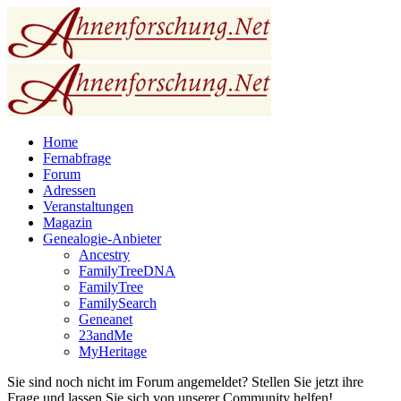
Home
Fernabfrage
Forum
Adressen
Veranstaltungen
Magazin
Genealogie-Anbieter
Ancestry
FamilyTreeDNA
FamilyTree
FamilySearch
Geneanet
23andMe
MyHeritage
Sie sind noch nicht im Forum angemeldet? Stellen Sie jetzt ihre
Frage und lassen Sie sich von unserer Community helfen!