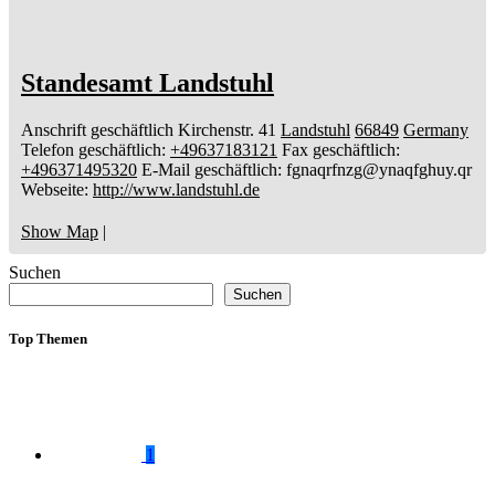
Standesamt Landstuhl
Anschrift geschäftlich
Kirchenstr. 41
Landstuhl
66849
Germany
Telefon geschäftlich
:
+49637183121
Fax geschäftlich
:
+496371495320
E-Mail geschäftlich
:
fgnaqrfnzg@ynaqfghuy.qr
Webseite
:
http://www.landstuhl.de
Show Map
|
Suchen
Suchen
Top Themen
1