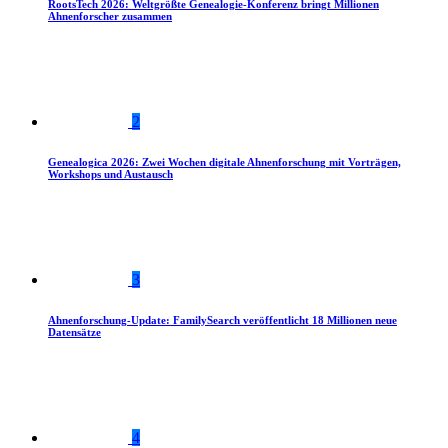
RootsTech 2026: Weltgrößte Genealogie-Konferenz bringt Millionen
Ahnenforscher zusammen
2
Genealogica 2026: Zwei Wochen digitale Ahnenforschung mit Vorträgen,
Workshops und Austausch
3
Ahnenforschung-Update: FamilySearch veröffentlicht 18 Millionen neue
Datensätze
4