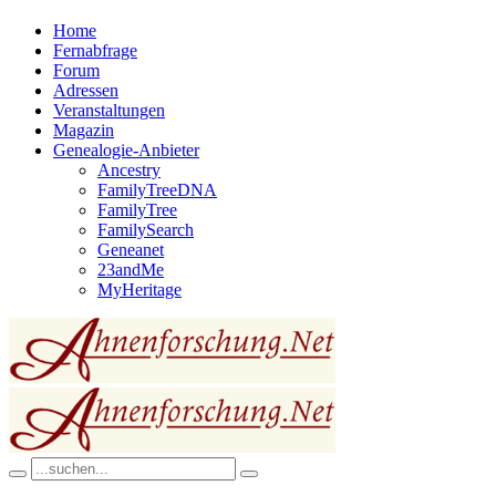
Home
Fernabfrage
Forum
Adressen
Veranstaltungen
Magazin
Genealogie-Anbieter
Ancestry
FamilyTreeDNA
FamilyTree
FamilySearch
Geneanet
23andMe
MyHeritage