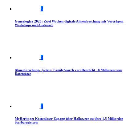
2
Genealogica 2026: Zwei Wochen digitale Ahnenforschung mit Vorträgen,
Workshops und Austausch
3
Ahnenforschung-Update: FamilySearch veröffentlicht 18 Millionen neue
Datensätze
4
MyHeritage: Kostenloser Zugang über Halloween zu über 1,5 Milliarden
Sterberegistern