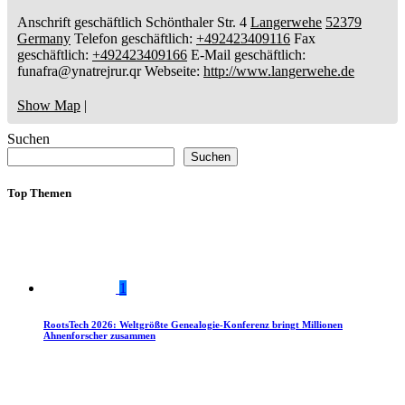
Anschrift geschäftlich
Schönthaler Str. 4
Langerwehe
52379
Germany
Telefon geschäftlich
:
+492423409116
Fax
geschäftlich
:
+492423409166
E-Mail geschäftlich
:
funafra@ynatrejrur.qr
Webseite
:
http://www.langerwehe.de
Show Map
|
Suchen
Suchen
Top Themen
1
RootsTech 2026: Weltgrößte Genealogie-Konferenz bringt Millionen
Ahnenforscher zusammen