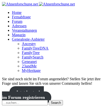
Home
Fernabfrage
Forum
Adressen
Veranstaltungen
Magazin
Genealogie-Anbieter
Ancestry
FamilyTreeDNA
FamilyTree
FamilySearch
Geneanet
23andMe
MyHeritage
Sie sind noch nicht im Forum angemeldet? Stellen Sie jetzt ihre
Frage und lassen Sie sich von unserer Community helfen!
Jetzt kostenlos
im Forum registrieren
Search