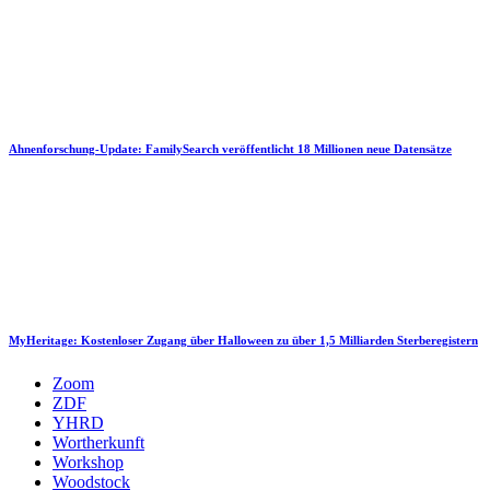
Ahnenforschung-Update: FamilySearch veröffentlicht 18 Millionen neue Datensätze
MyHeritage: Kostenloser Zugang über Halloween zu über 1,5 Milliarden Sterberegistern
Zoom
ZDF
YHRD
Wortherkunft
Workshop
Woodstock