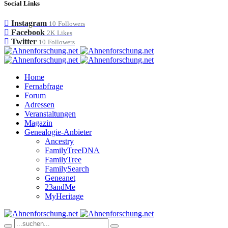
Social Links
Instagram
10
Followers
Facebook
2K
Likes
Twitter
10
Followers
Home
Fernabfrage
Forum
Adressen
Veranstaltungen
Magazin
Genealogie-Anbieter
Ancestry
FamilyTreeDNA
FamilyTree
FamilySearch
Geneanet
23andMe
MyHeritage