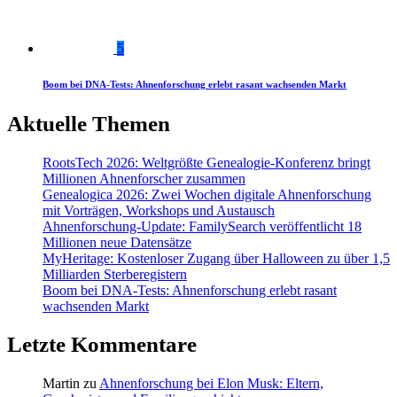
5
Boom bei DNA-Tests: Ahnenforschung erlebt rasant wachsenden Markt
Aktuelle Themen
RootsTech 2026: Weltgrößte Genealogie-Konferenz bringt
Millionen Ahnenforscher zusammen
Genealogica 2026: Zwei Wochen digitale Ahnenforschung
mit Vorträgen, Workshops und Austausch
Ahnenforschung-Update: FamilySearch veröffentlicht 18
Millionen neue Datensätze
MyHeritage: Kostenloser Zugang über Halloween zu über 1,5
Milliarden Sterberegistern
Boom bei DNA-Tests: Ahnenforschung erlebt rasant
wachsenden Markt
Letzte Kommentare
Martin
zu
Ahnenforschung bei Elon Musk: Eltern,