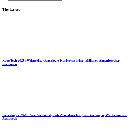
The Latest
RootsTech 2026: Weltgrößte Genealogie-Konferenz bringt Millionen Ahnenforscher
zusammen
Genealogica 2026: Zwei Wochen digitale Ahnenforschung mit Vorträgen, Workshops und
Austausch