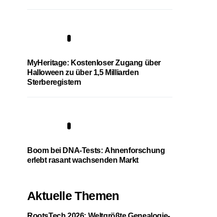
4
MyHeritage: Kostenloser Zugang über
Halloween zu über 1,5 Milliarden
Sterberegistern
5
Boom bei DNA-Tests: Ahnenforschung
erlebt rasant wachsenden Markt
Aktuelle Themen
RootsTech 2026: Weltgrößte Genealogie-