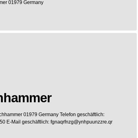
mer
01979
Germany
chhammer
chhammer
01979
Germany
Telefon geschäftlich
:
50
E-Mail geschäftlich
:
fgnaqrfnzg@ynhpuunzzre.qr