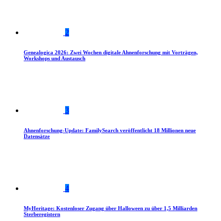
2
Genealogica 2026: Zwei Wochen digitale Ahnenforschung mit Vorträgen,
Workshops und Austausch
3
Ahnenforschung-Update: FamilySearch veröffentlicht 18 Millionen neue
Datensätze
4
MyHeritage: Kostenloser Zugang über Halloween zu über 1,5 Milliarden
Sterberegistern