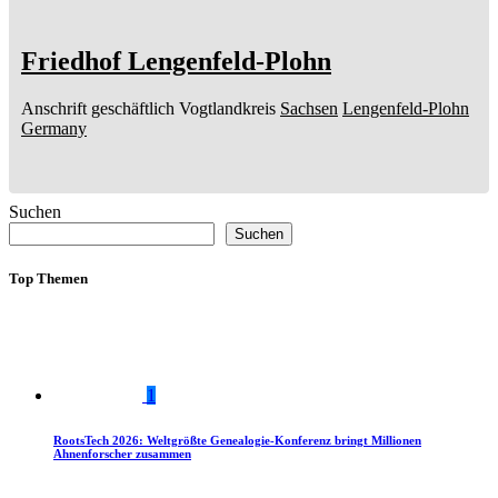
Friedhof Lengenfeld-Plohn
Anschrift geschäftlich
Vogtlandkreis
Sachsen
Lengenfeld-Plohn
Germany
Suchen
Suchen
Top Themen
1
RootsTech 2026: Weltgrößte Genealogie-Konferenz bringt Millionen
Ahnenforscher zusammen