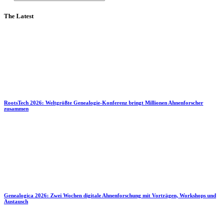
The Latest
RootsTech 2026: Weltgrößte Genealogie-Konferenz bringt Millionen Ahnenforscher
zusammen
Genealogica 2026: Zwei Wochen digitale Ahnenforschung mit Vorträgen, Workshops und
Austausch