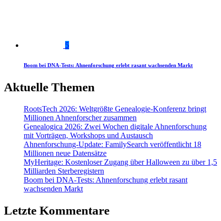
5
Boom bei DNA-Tests: Ahnenforschung erlebt rasant wachsenden Markt
Aktuelle Themen
RootsTech 2026: Weltgrößte Genealogie-Konferenz bringt
Millionen Ahnenforscher zusammen
Genealogica 2026: Zwei Wochen digitale Ahnenforschung
mit Vorträgen, Workshops und Austausch
Ahnenforschung-Update: FamilySearch veröffentlicht 18
Millionen neue Datensätze
MyHeritage: Kostenloser Zugang über Halloween zu über 1,5
Milliarden Sterberegistern
Boom bei DNA-Tests: Ahnenforschung erlebt rasant
wachsenden Markt
Letzte Kommentare