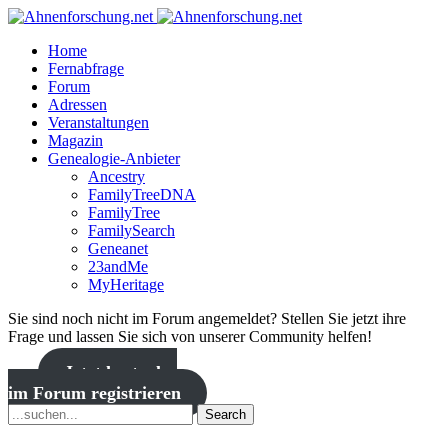
Home
Fernabfrage
Forum
Adressen
Veranstaltungen
Magazin
Genealogie-Anbieter
Ancestry
FamilyTreeDNA
FamilyTree
FamilySearch
Geneanet
23andMe
MyHeritage
Sie sind noch nicht im Forum angemeldet? Stellen Sie jetzt ihre
Frage und lassen Sie sich von unserer Community helfen!
Jetzt kostenlos
im Forum registrieren
Search