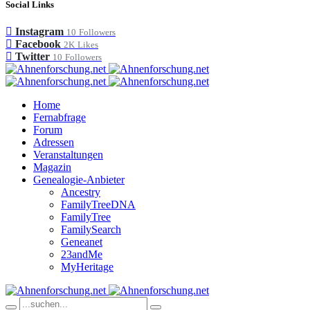
Social Links
Instagram
10
Followers
Facebook
2K
Likes
Twitter
10
Followers
Home
Fernabfrage
Forum
Adressen
Veranstaltungen
Magazin
Genealogie-Anbieter
Ancestry
FamilyTreeDNA
FamilyTree
FamilySearch
Geneanet
23andMe
MyHeritage