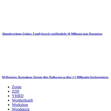
Ahnenforschung-Update: FamilySearch veröffentlicht 18 Millionen neue Datensätze
MyHeritage: Kostenloser Zugang über Halloween zu über 1,5 Milliarden Sterberegistern
Zoom
ZDF
YHRD
Wortherkunft
Workshop
Woodstock