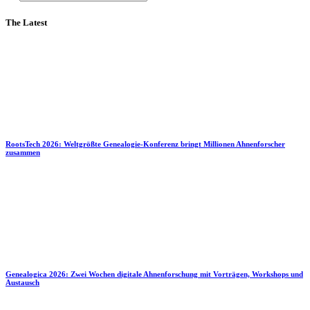
The Latest
RootsTech 2026: Weltgrößte Genealogie-Konferenz bringt Millionen Ahnenforscher
zusammen
Genealogica 2026: Zwei Wochen digitale Ahnenforschung mit Vorträgen, Workshops und
Austausch