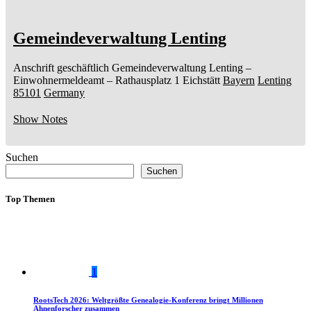
Gemeindeverwaltung Lenting
Anschrift geschäftlich
Gemeindeverwaltung Lenting
–
Einwohnermeldeamt –
Rathausplatz 1
Eichstätt
Bayern
Lenting
85101
Germany
Show Notes
Suchen
Suchen
Top Themen
1
RootsTech 2026: Weltgrößte Genealogie-Konferenz bringt Millionen
Ahnenforscher zusammen