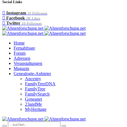
Social Links
Instagram
10
Followers
Facebook
2K
Likes
Twitter
10
Followers
Home
Fernabfrage
Forum
Adressen
Veranstaltungen
Magazin
Genealogie-Anbieter
Ancestry
FamilyTreeDNA
FamilyTree
FamilySearch
Geneanet
23andMe
MyHeritage