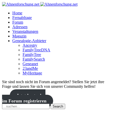
Home
Fernabfrage
Forum
Adressen
Veranstaltungen
Magazin
Genealogie-Anbieter
Ancestry
FamilyTreeDNA
FamilyTree
FamilySearch
Geneanet
23andMe
MyHeritage
Sie sind noch nicht im Forum angemeldet? Stellen Sie jetzt ihre
Frage und lassen Sie sich von unserer Community helfen!
Jetzt kostenlos
im Forum registrieren
Search