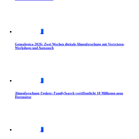
2
Genealogica 2026: Zwei Wochen digitale Ahnenforschung mit Vorträgen,
Workshops und Austausch
3
Ahnenforschung-Update: FamilySearch veröffentlicht 18 Millionen neue
Datensätze
4