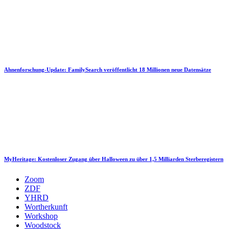
Ahnenforschung-Update: FamilySearch veröffentlicht 18 Millionen neue Datensätze
MyHeritage: Kostenloser Zugang über Halloween zu über 1,5 Milliarden Sterberegistern
Zoom
ZDF
YHRD
Wortherkunft
Workshop
Woodstock