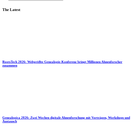
The Latest
RootsTech 2026: Weltgrößte Genealogie-Konferenz bringt Millionen Ahnenforscher
zusammen
Genealogica 2026: Zwei Wochen digitale Ahnenforschung mit Vorträgen, Workshops und
Austausch