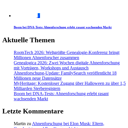
5
Boom bei DNA-Tests: Ahnenforschung erlebt rasant wachsenden Markt
Aktuelle Themen
RootsTech 2026: Weltgrößte Genealogie-Konferenz bringt
Millionen Ahnenforscher zusammen
Genealogica 2026: Zwei Wochen digitale Ahnenforschung
mit Vorträgen, Workshops und Austausch
Ahnenforschung-Update: FamilySearch veröffentlicht 18
Millionen neue Datensätze
MyHeritage: Kostenloser Zugang über Halloween zu über 1,5
Milliarden Sterberegistern
Boom bei DNA-Tests: Ahnenforschung erlebt rasant
wachsenden Markt
Letzte Kommentare
Martin
zu
Ahnenforschung bei Elon Musk: Eltern,