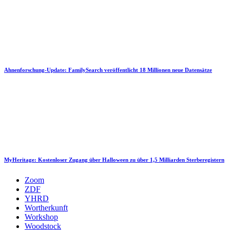
Ahnenforschung-Update: FamilySearch veröffentlicht 18 Millionen neue Datensätze
MyHeritage: Kostenloser Zugang über Halloween zu über 1,5 Milliarden Sterberegistern
Zoom
ZDF
YHRD
Wortherkunft
Workshop
Woodstock