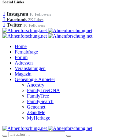
Social Links
Instagram
10
Followers
Facebook
2K
Likes
Twitter
10
Followers
Home
Fernabfrage
Forum
Adressen
Veranstaltungen
Magazin
Genealogie-Anbieter
Ancestry
FamilyTreeDNA
FamilyTree
FamilySearch
Geneanet
23andMe
MyHeritage