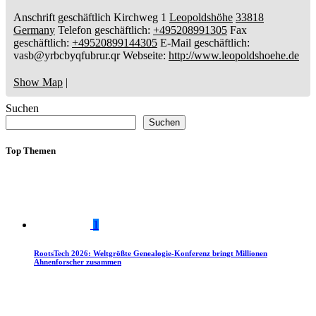
Anschrift geschäftlich
Kirchweg 1
Leopoldshöhe
33818
Germany
Telefon geschäftlich
:
+495208991305
Fax
geschäftlich
:
+49520899144305
E-Mail geschäftlich
:
vasb@yrbcbyqfubrur.qr
Webseite
:
http://www.leopoldshoehe.de
Show Map
|
Suchen
Suchen
Top Themen
1
RootsTech 2026: Weltgrößte Genealogie-Konferenz bringt Millionen
Ahnenforscher zusammen