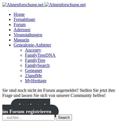
Home
Fernabfrage
Forum
Adressen
Veranstaltungen
Magazin
Genealogie-Anbieter
Ancestry
FamilyTreeDNA
FamilyTree
FamilySearch
Geneanet
23andMe
MyHeritage
Sie sind noch nicht im Forum angemeldet? Stellen Sie jetzt ihre
Frage und lassen Sie sich von unserer Community helfen!
Jetzt kostenlos
im Forum registrieren
Search