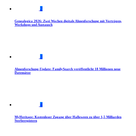
2
Genealogica 2026: Zwei Wochen digitale Ahnenforschung mit Vorträgen,
Workshops und Austausch
3
Ahnenforschung-Update: FamilySearch veröffentlicht 18 Millionen neue
Datensätze
4
MyHeritage: Kostenloser Zugang über Halloween zu über 1,5 Milliarden
Sterberegistern