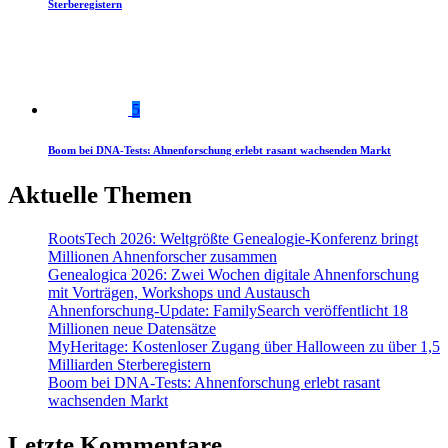
Sterberegistern
5
Boom bei DNA-Tests: Ahnenforschung erlebt rasant wachsenden Markt
Aktuelle Themen
RootsTech 2026: Weltgrößte Genealogie-Konferenz bringt
Millionen Ahnenforscher zusammen
Genealogica 2026: Zwei Wochen digitale Ahnenforschung
mit Vorträgen, Workshops und Austausch
Ahnenforschung-Update: FamilySearch veröffentlicht 18
Millionen neue Datensätze
MyHeritage: Kostenloser Zugang über Halloween zu über 1,5
Milliarden Sterberegistern
Boom bei DNA-Tests: Ahnenforschung erlebt rasant
wachsenden Markt
Letzte Kommentare