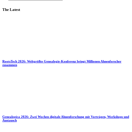
The Latest
RootsTech 2026: Weltgrößte Genealogie-Konferenz bringt Millionen Ahnenforscher
zusammen
Genealogica 2026: Zwei Wochen digitale Ahnenforschung mit Vorträgen, Workshops und
Austausch