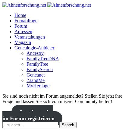
Home
Fernabfrage
Forum
Adressen
Veranstaltungen
Magazin
Genealogie-Anbieter
Ancestry
FamilyTreeDNA
FamilyTree
FamilySearch
Geneanet
23andMe
MyHeritage
Sie sind noch nicht im Forum angemeldet? Stellen Sie jetzt ihre
Frage und lassen Sie sich von unserer Community helfen!
Jetzt kostenlos
im Forum registrieren
Search