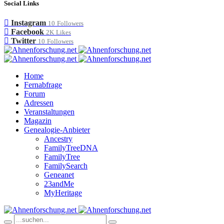
Social Links
Instagram
10
Followers
Facebook
2K
Likes
Twitter
10
Followers
Home
Fernabfrage
Forum
Adressen
Veranstaltungen
Magazin
Genealogie-Anbieter
Ancestry
FamilyTreeDNA
FamilyTree
FamilySearch
Geneanet
23andMe
MyHeritage