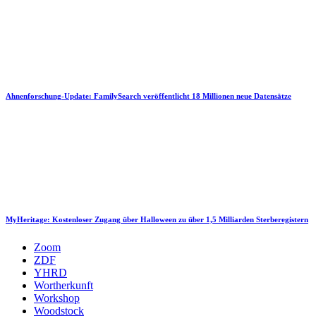
Ahnenforschung-Update: FamilySearch veröffentlicht 18 Millionen neue Datensätze
MyHeritage: Kostenloser Zugang über Halloween zu über 1,5 Milliarden Sterberegistern
Zoom
ZDF
YHRD
Wortherkunft
Workshop
Woodstock