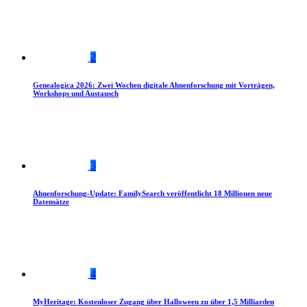
2
Genealogica 2026: Zwei Wochen digitale Ahnenforschung mit Vorträgen,
Workshops und Austausch
3
Ahnenforschung-Update: FamilySearch veröffentlicht 18 Millionen neue
Datensätze
4
MyHeritage: Kostenloser Zugang über Halloween zu über 1,5 Milliarden