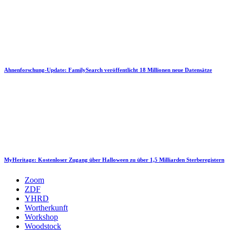
Ahnenforschung-Update: FamilySearch veröffentlicht 18 Millionen neue Datensätze
MyHeritage: Kostenloser Zugang über Halloween zu über 1,5 Milliarden Sterberegistern
Zoom
ZDF
YHRD
Wortherkunft
Workshop
Woodstock