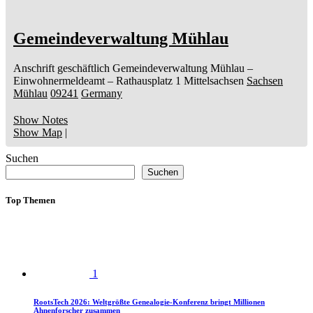
Gemeindeverwaltung Mühlau
Anschrift geschäftlich
Gemeindeverwaltung Mühlau
–
Einwohnermeldeamt –
Rathausplatz 1
Mittelsachsen
Sachsen
Mühlau
09241
Germany
Show Notes
Show Map
|
Suchen
Suchen
Top Themen
1
RootsTech 2026: Weltgrößte Genealogie-Konferenz bringt Millionen
Ahnenforscher zusammen