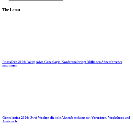
The Latest
RootsTech 2026: Weltgrößte Genealogie-Konferenz bringt Millionen Ahnenforscher
zusammen
Genealogica 2026: Zwei Wochen digitale Ahnenforschung mit Vorträgen, Workshops und
Austausch