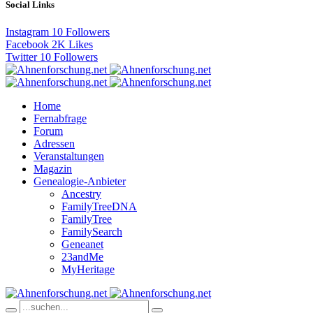
Social Links
Instagram
10
Followers
Facebook
2K
Likes
Twitter
10
Followers
Home
Fernabfrage
Forum
Adressen
Veranstaltungen
Magazin
Genealogie-Anbieter
Ancestry
FamilyTreeDNA
FamilyTree
FamilySearch
Geneanet
23andMe
MyHeritage