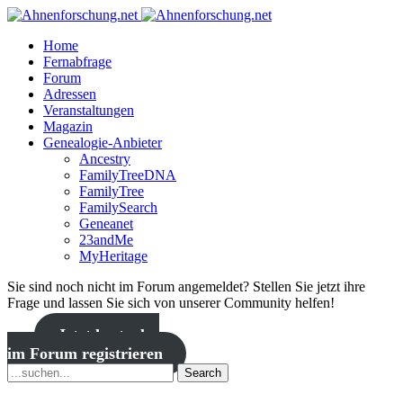
Home
Fernabfrage
Forum
Adressen
Veranstaltungen
Magazin
Genealogie-Anbieter
Ancestry
FamilyTreeDNA
FamilyTree
FamilySearch
Geneanet
23andMe
MyHeritage
Sie sind noch nicht im Forum angemeldet? Stellen Sie jetzt ihre
Frage und lassen Sie sich von unserer Community helfen!
Jetzt kostenlos
im Forum registrieren
Search