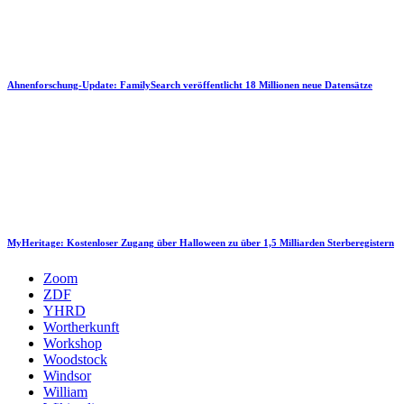
Ahnenforschung-Update: FamilySearch veröffentlicht 18 Millionen neue Datensätze
MyHeritage: Kostenloser Zugang über Halloween zu über 1,5 Milliarden Sterberegistern
Zoom
ZDF
YHRD
Wortherkunft
Workshop
Woodstock
Windsor
William