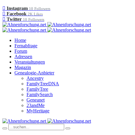
Instagram
10
Followers
Facebook
2K
Likes
Twitter
10
Followers
Home
Fernabfrage
Forum
Adressen
Veranstaltungen
Magazin
Genealogie-Anbieter
Ancestry
FamilyTreeDNA
FamilyTree
FamilySearch
Geneanet
23andMe
MyHeritage