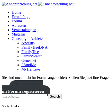
Home
Fernabfrage
Forum
Adressen
Veranstaltungen
Magazin
Genealogie-Anbieter
Ancestry
FamilyTreeDNA
FamilyTree
FamilySearch
Geneanet
23andMe
MyHeritage
Sie sind noch nicht im Forum angemeldet? Stellen Sie jetzt ihre Frag
Jetzt kostenlos
im Forum registrieren
Search
Social Links