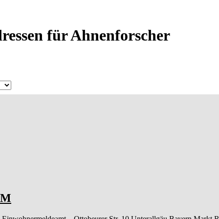
ressen für Ahnenforscher
 M
 Einwohnermeldeamt –
Ottobeurer Str. 10
Unterallgäu
Bayern
Markt R