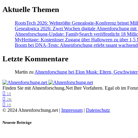
Aktuelle Themen
RootsTech 2026: Weltgrößte Genealogie-Konferenz bringt Mi
Genealogica 2026: Zwei Wochen digitale Ahnenforschung mit
Ahnenforschung-Update: FamilySearch veröffentlicht 18 Milli
MyHeritage: Kostenloser Zugang über Halloween zu über 1,5 Mi
Boom bei DNA-Tests: Ahnenforschung erlebt rasant wachsend
Letzte Kommentare
Martin
zu
Ahnenforschung bei Elon Musk: Eltern, Geschwister
Finden Sie mit Ahnenforschung.Net Ihre Vorfahren. Egal ob im Forum,
10
2K
10
© 2024 Ahnenforschung.net |
Impressum
|
Datenschutz
Neueste Beiträge