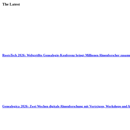
The Latest
RootsTech 2026: Weltgrößte Genealogie-Konferenz bringt Millionen Ahnenforscher zusa
Genealogica 2026: Zwei Wochen digitale Ahnenforschung mit Vorträgen, Workshops und A