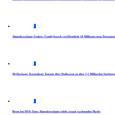
3
Ahnenforschung-Update: FamilySearch veröffentlicht 18 Millionen neue Datensätz
4
MyHeritage: Kostenloser Zugang über Halloween zu über 1,5 Milliarden Sterbereg
5
Boom bei DNA-Tests: Ahnenforschung erlebt rasant wachsenden Markt