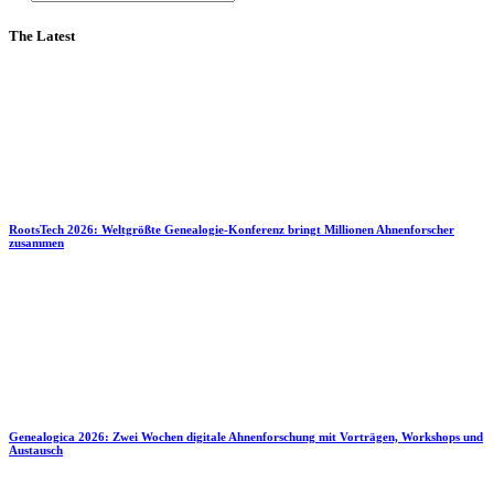
The Latest
RootsTech 2026: Weltgrößte Genealogie-Konferenz bringt Millionen Ahnenforscher
zusammen
Genealogica 2026: Zwei Wochen digitale Ahnenforschung mit Vorträgen, Workshops und
Austausch