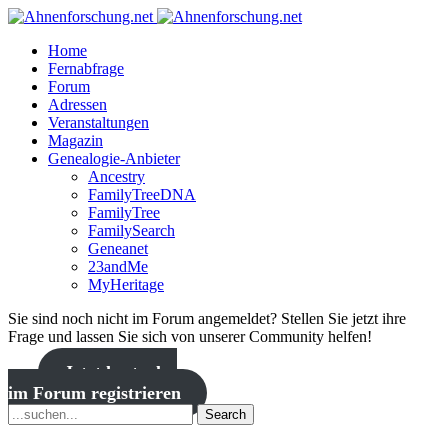
Home
Fernabfrage
Forum
Adressen
Veranstaltungen
Magazin
Genealogie-Anbieter
Ancestry
FamilyTreeDNA
FamilyTree
FamilySearch
Geneanet
23andMe
MyHeritage
Sie sind noch nicht im Forum angemeldet? Stellen Sie jetzt ihre
Frage und lassen Sie sich von unserer Community helfen!
Jetzt kostenlos
im Forum registrieren
Search