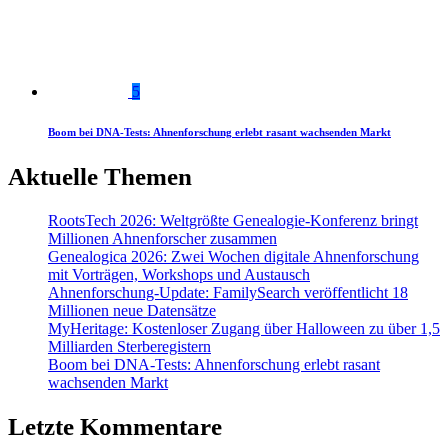
5
Boom bei DNA-Tests: Ahnenforschung erlebt rasant wachsenden Markt
Aktuelle Themen
RootsTech 2026: Weltgrößte Genealogie-Konferenz bringt
Millionen Ahnenforscher zusammen
Genealogica 2026: Zwei Wochen digitale Ahnenforschung
mit Vorträgen, Workshops und Austausch
Ahnenforschung-Update: FamilySearch veröffentlicht 18
Millionen neue Datensätze
MyHeritage: Kostenloser Zugang über Halloween zu über 1,5
Milliarden Sterberegistern
Boom bei DNA-Tests: Ahnenforschung erlebt rasant
wachsenden Markt
Letzte Kommentare