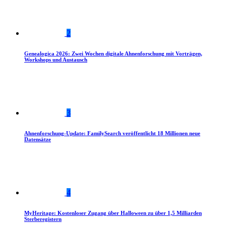
2
Genealogica 2026: Zwei Wochen digitale Ahnenforschung mit Vorträgen,
Workshops und Austausch
3
Ahnenforschung-Update: FamilySearch veröffentlicht 18 Millionen neue
Datensätze
4
MyHeritage: Kostenloser Zugang über Halloween zu über 1,5 Milliarden
Sterberegistern