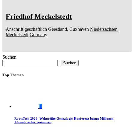
Friedhof Meckelstedt
Anschrift geschäftlich
Geestland, Cuxhaven
Niedersachsen
Meckelstedt
Germany
Suchen
Suchen
Top Themen
1
RootsTech 2026: Weltgrößte Genealogie-Konferenz bringt Millionen
Ahnenforscher zusammen