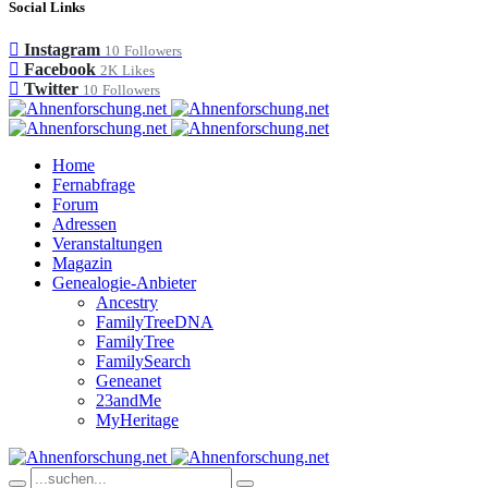
Social Links
Instagram
10
Followers
Facebook
2K
Likes
Twitter
10
Followers
Home
Fernabfrage
Forum
Adressen
Veranstaltungen
Magazin
Genealogie-Anbieter
Ancestry
FamilyTreeDNA
FamilyTree
FamilySearch
Geneanet
23andMe
MyHeritage