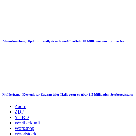
Ahnenforschung-Update: FamilySearch veröffentlicht 18 Millionen neue Datensätze
MyHeritage: Kostenloser Zugang über Halloween zu über 1,5 Milliarden Sterberegistern
Zoom
ZDF
YHRD
Wortherkunft
Workshop
Woodstock