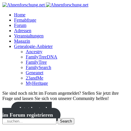
Home
Fernabfrage
Forum
Adressen
Veranstaltungen
Magazin
Genealogie-Anbieter
Ancestry
FamilyTreeDNA
FamilyTree
FamilySearch
Geneanet
23andMe
MyHeritage
Sie sind noch nicht im Forum angemeldet? Stellen Sie jetzt ihre
Frage und lassen Sie sich von unserer Community helfen!
Jetzt kostenlos
im Forum registrieren
Search