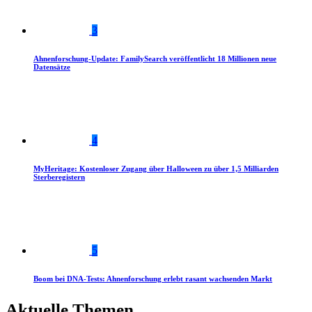
3
Ahnenforschung-Update: FamilySearch veröffentlicht 18 Millionen neue
Datensätze
4
MyHeritage: Kostenloser Zugang über Halloween zu über 1,5 Milliarden
Sterberegistern
5
Boom bei DNA-Tests: Ahnenforschung erlebt rasant wachsenden Markt
Aktuelle Themen