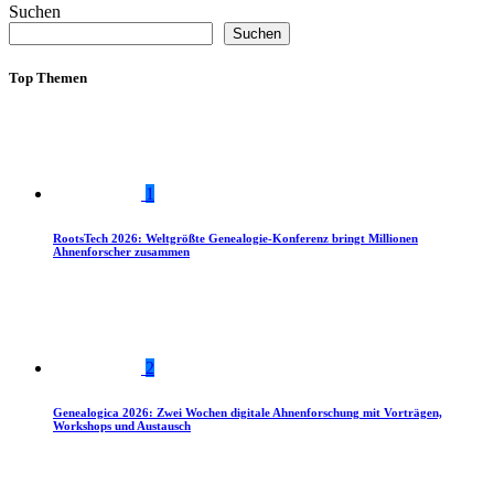
Suchen
Suchen
Top Themen
1
RootsTech 2026: Weltgrößte Genealogie-Konferenz bringt Millionen
Ahnenforscher zusammen
2
Genealogica 2026: Zwei Wochen digitale Ahnenforschung mit Vorträgen,
Workshops und Austausch