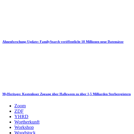
Ahnenforschung-Update: FamilySearch veröffentlicht 18 Millionen neue Datensätze
MyHeritage: Kostenloser Zugang über Halloween zu über 1,5 Milliarden Sterberegistern
Zoom
ZDF
YHRD
Wortherkunft
Workshop
Woodstock