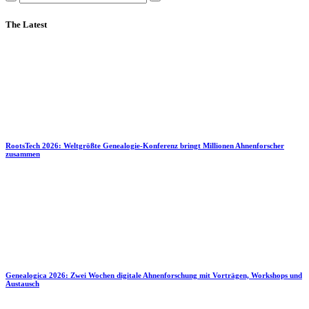
The Latest
RootsTech 2026: Weltgrößte Genealogie-Konferenz bringt Millionen Ahnenforscher
zusammen
Genealogica 2026: Zwei Wochen digitale Ahnenforschung mit Vorträgen, Workshops und
Austausch