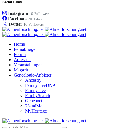
Social Links
Instagram
10
Followers
Facebook
2K
Likes
Twitter
10
Followers
Home
Fernabfrage
Forum
Adressen
Veranstaltungen
Magazin
Genealogie-Anbieter
Ancestry
FamilyTreeDNA
FamilyTree
FamilySearch
Geneanet
23andMe
MyHeritage