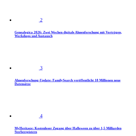
2
Genealogica 2026: Zwei Wochen digitale Ahnenforschung mit Vorträgen,
Workshops und Austausch
3
Ahnenforschung-Update: FamilySearch veröffentlicht 18 Millionen neue
Datensätze
4
MyHeritage: Kostenloser Zugang über Halloween zu über 1,5 Milliarden
Sterberegistern