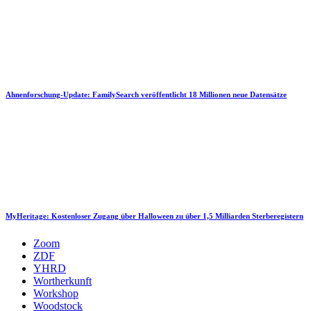
Ahnenforschung-Update: FamilySearch veröffentlicht 18 Millionen neue Datensätze
MyHeritage: Kostenloser Zugang über Halloween zu über 1,5 Milliarden Sterberegistern
Zoom
ZDF
YHRD
Wortherkunft
Workshop
Woodstock