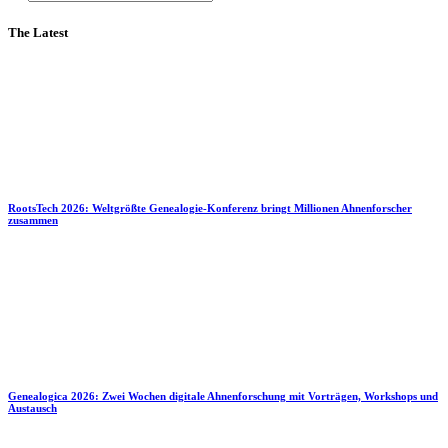
The Latest
RootsTech 2026: Weltgrößte Genealogie-Konferenz bringt Millionen Ahnenforscher
zusammen
Genealogica 2026: Zwei Wochen digitale Ahnenforschung mit Vorträgen, Workshops und
Austausch