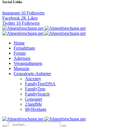
Social Links
Instagram
10
Followers
Facebook
2K
Likes
Twitter
10
Followers
Home
Fernabfrage
Forum
Adressen
Veranstaltungen
Magazin
Genealogie-Anbieter
Ancestry
FamilyTreeDNA
FamilyTree
FamilySearch
Geneanet
23andMe
MyHeritage