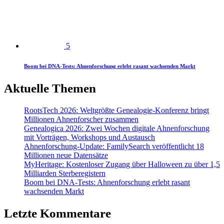
5
Boom bei DNA-Tests: Ahnenforschung erlebt rasant wachsenden Markt
Aktuelle Themen
RootsTech 2026: Weltgrößte Genealogie-Konferenz bringt
Millionen Ahnenforscher zusammen
Genealogica 2026: Zwei Wochen digitale Ahnenforschung
mit Vorträgen, Workshops und Austausch
Ahnenforschung-Update: FamilySearch veröffentlicht 18
Millionen neue Datensätze
MyHeritage: Kostenloser Zugang über Halloween zu über 1,5
Milliarden Sterberegistern
Boom bei DNA-Tests: Ahnenforschung erlebt rasant
wachsenden Markt
Letzte Kommentare