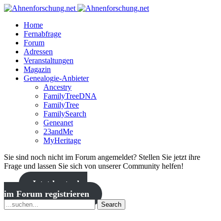
Home
Fernabfrage
Forum
Adressen
Veranstaltungen
Magazin
Genealogie-Anbieter
Ancestry
FamilyTreeDNA
FamilyTree
FamilySearch
Geneanet
23andMe
MyHeritage
Sie sind noch nicht im Forum angemeldet? Stellen Sie jetzt ihre
Frage und lassen Sie sich von unserer Community helfen!
Jetzt kostenlos
im Forum registrieren
Search