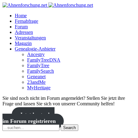
Home
Fernabfrage
Forum
Adressen
Veranstaltungen
Magazin
Genealogie-Anbieter
Ancestry
FamilyTreeDNA
FamilyTree
FamilySearch
Geneanet
23andMe
MyHeritage
Sie sind noch nicht im Forum angemeldet? Stellen Sie jetzt ihre
Frage und lassen Sie sich von unserer Community helfen!
Jetzt kostenlos
im Forum registrieren
Search