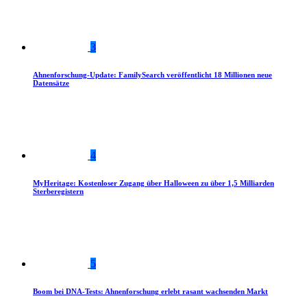
3
Ahnenforschung-Update: FamilySearch veröffentlicht 18 Millionen neue
Datensätze
4
MyHeritage: Kostenloser Zugang über Halloween zu über 1,5 Milliarden
Sterberegistern
5
Boom bei DNA-Tests: Ahnenforschung erlebt rasant wachsenden Markt