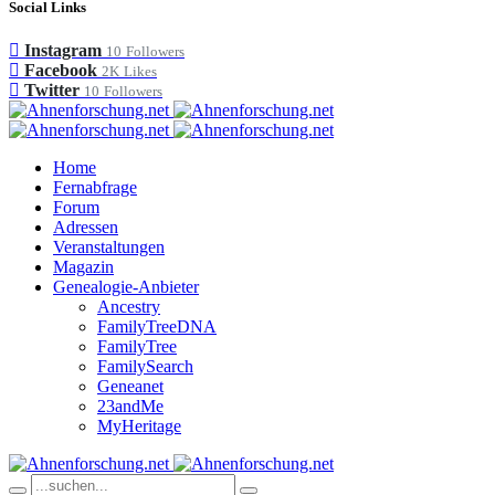
Social Links
Instagram
10
Followers
Facebook
2K
Likes
Twitter
10
Followers
Home
Fernabfrage
Forum
Adressen
Veranstaltungen
Magazin
Genealogie-Anbieter
Ancestry
FamilyTreeDNA
FamilyTree
FamilySearch
Geneanet
23andMe
MyHeritage