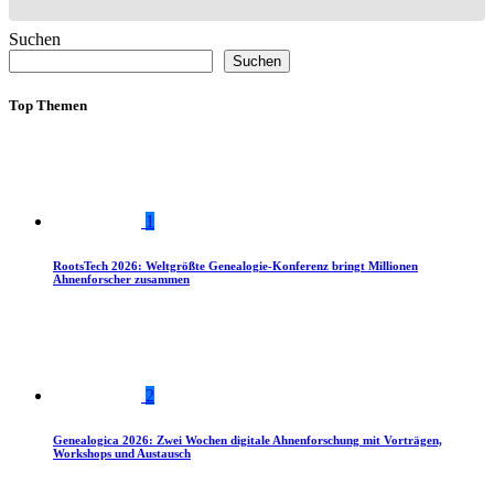
Suchen
Suchen
Top Themen
1
RootsTech 2026: Weltgrößte Genealogie-Konferenz bringt Millionen
Ahnenforscher zusammen
2
Genealogica 2026: Zwei Wochen digitale Ahnenforschung mit Vorträgen,
Workshops und Austausch