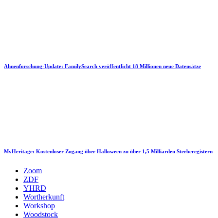
Ahnenforschung-Update: FamilySearch veröffentlicht 18 Millionen neue Datensätze
MyHeritage: Kostenloser Zugang über Halloween zu über 1,5 Milliarden Sterberegistern
Zoom
ZDF
YHRD
Wortherkunft
Workshop
Woodstock