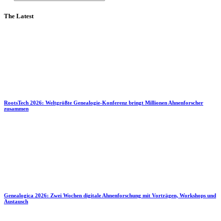
The Latest
RootsTech 2026: Weltgrößte Genealogie-Konferenz bringt Millionen Ahnenforscher
zusammen
Genealogica 2026: Zwei Wochen digitale Ahnenforschung mit Vorträgen, Workshops und
Austausch