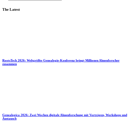
The Latest
RootsTech 2026: Weltgrößte Genealogie-Konferenz bringt Millionen Ahnenforscher
zusammen
Genealogica 2026: Zwei Wochen digitale Ahnenforschung mit Vorträgen, Workshops und
Austausch