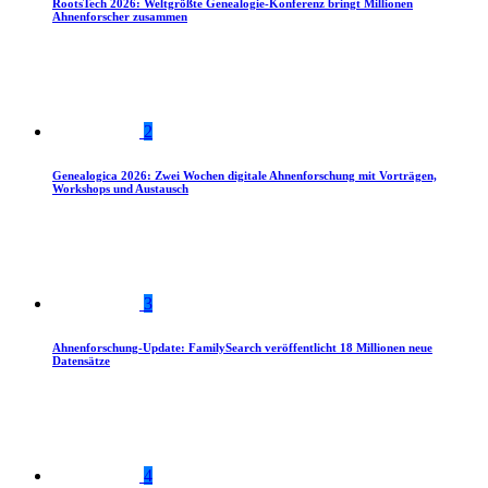
RootsTech 2026: Weltgrößte Genealogie-Konferenz bringt Millionen
Ahnenforscher zusammen
2
Genealogica 2026: Zwei Wochen digitale Ahnenforschung mit Vorträgen,
Workshops und Austausch
3
Ahnenforschung-Update: FamilySearch veröffentlicht 18 Millionen neue
Datensätze
4