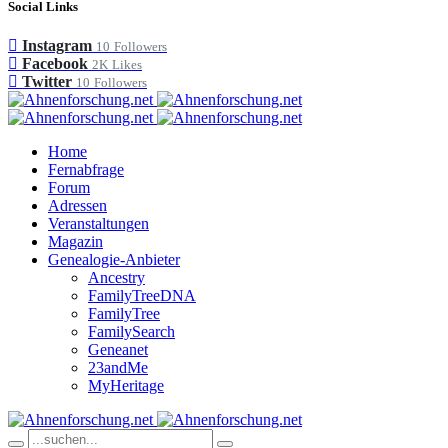
Social Links
Instagram
10
Followers
Facebook
2K
Likes
Twitter
10
Followers
Home
Fernabfrage
Forum
Adressen
Veranstaltungen
Magazin
Genealogie-Anbieter
Ancestry
FamilyTreeDNA
FamilyTree
FamilySearch
Geneanet
23andMe
MyHeritage