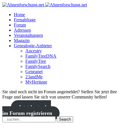
Home
Fernabfrage
Forum
Adressen
Veranstaltungen
Magazin
Genealogie-Anbieter
Ancestry
FamilyTreeDNA
FamilyTree
FamilySearch
Geneanet
23andMe
MyHeritage
Sie sind noch nicht im Forum angemeldet? Stellen Sie jetzt ihre
Frage und lassen Sie sich von unserer Community helfen!
Jetzt kostenlos
im Forum registrieren
Search