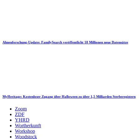
Ahnenforschung-Update: FamilySearch veröffentlicht 18 Millionen neue Datensätze
MyHeritage: Kostenloser Zugang über Halloween zu über 1,5 Milliarden Sterberegistern
Zoom
ZDF
YHRD
Wortherkunft
Workshop
Woodstock