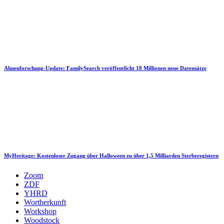
Ahnenforschung-Update: FamilySearch veröffentlicht 18 Millionen neue Datensätze
MyHeritage: Kostenloser Zugang über Halloween zu über 1,5 Milliarden Sterberegistern
Zoom
ZDF
YHRD
Wortherkunft
Workshop
Woodstock