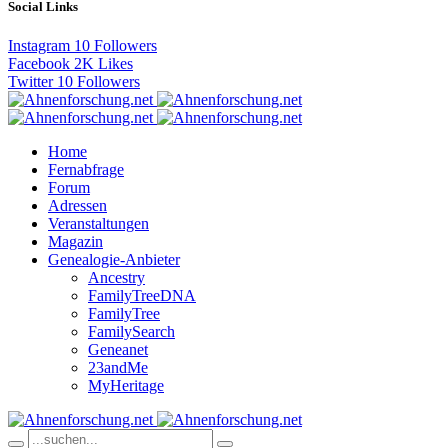
Social Links
Instagram
10
Followers
Facebook
2K
Likes
Twitter
10
Followers
Home
Fernabfrage
Forum
Adressen
Veranstaltungen
Magazin
Genealogie-Anbieter
Ancestry
FamilyTreeDNA
FamilyTree
FamilySearch
Geneanet
23andMe
MyHeritage