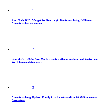
1
RootsTech 2026: Weltgrößte Genealogie-Konferenz bringt Millionen
Ahnenforscher zusammen
2
Genealogica 2026: Zwei Wochen digitale Ahnenforschung mit Vorträgen,
Workshops und Austausch
3
Ahnenforschung-Update: FamilySearch veröffentlicht 18 Millionen neue
Datensätze