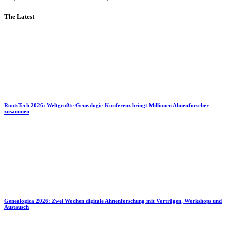
The Latest
RootsTech 2026: Weltgrößte Genealogie-Konferenz bringt Millionen Ahnenforscher
zusammen
Genealogica 2026: Zwei Wochen digitale Ahnenforschung mit Vorträgen, Workshops und
Austausch