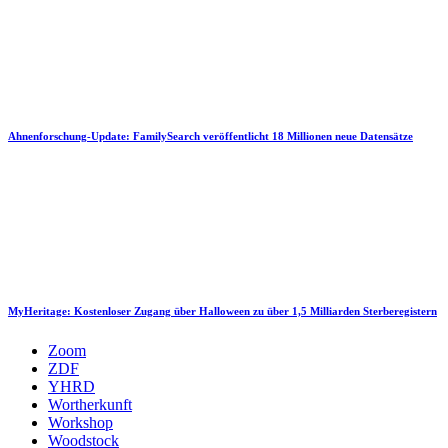
Ahnenforschung-Update: FamilySearch veröffentlicht 18 Millionen neue Datensätze
MyHeritage: Kostenloser Zugang über Halloween zu über 1,5 Milliarden Sterberegistern
Zoom
ZDF
YHRD
Wortherkunft
Workshop
Woodstock