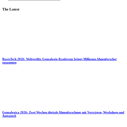
The Latest
RootsTech 2026: Weltgrößte Genealogie-Konferenz bringt Millionen Ahnenforscher
zusammen
Genealogica 2026: Zwei Wochen digitale Ahnenforschung mit Vorträgen, Workshops und
Austausch