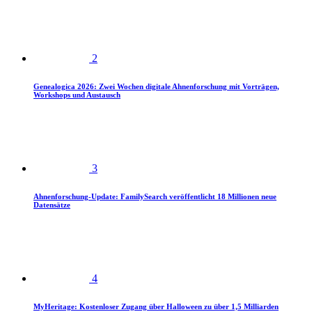
2
Genealogica 2026: Zwei Wochen digitale Ahnenforschung mit Vorträgen,
Workshops und Austausch
3
Ahnenforschung-Update: FamilySearch veröffentlicht 18 Millionen neue
Datensätze
4
MyHeritage: Kostenloser Zugang über Halloween zu über 1,5 Milliarden