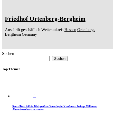
Friedhof Ortenberg-Bergheim
Anschrift geschäftlich
Wetteraukreis
Hessen
Ortenberg-
Bergheim
Germany
Suchen
Suchen
Top Themen
1
RootsTech 2026: Weltgrößte Genealogie-Konferenz bringt Millionen
Ahnenforscher zusammen