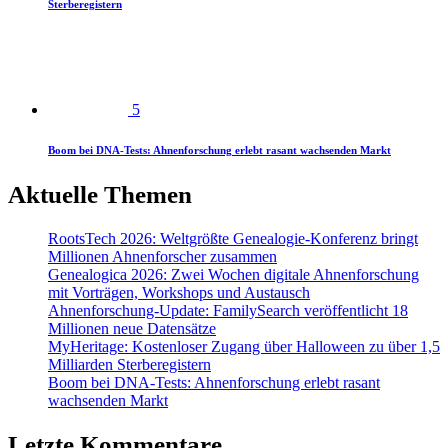
Sterberegistern
5
Boom bei DNA-Tests: Ahnenforschung erlebt rasant wachsenden Markt
Aktuelle Themen
RootsTech 2026: Weltgrößte Genealogie-Konferenz bringt
Millionen Ahnenforscher zusammen
Genealogica 2026: Zwei Wochen digitale Ahnenforschung
mit Vorträgen, Workshops und Austausch
Ahnenforschung-Update: FamilySearch veröffentlicht 18
Millionen neue Datensätze
MyHeritage: Kostenloser Zugang über Halloween zu über 1,5
Milliarden Sterberegistern
Boom bei DNA-Tests: Ahnenforschung erlebt rasant
wachsenden Markt
Letzte Kommentare