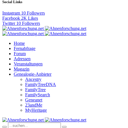
Social Links
Instagram
10
Followers
Facebook
2K
Likes
Twitter
10
Followers
Home
Fernabfrage
Forum
Adressen
Veranstaltungen
Magazin
Genealogie-Anbieter
Ancestry
FamilyTreeDNA
FamilyTree
FamilySearch
Geneanet
23andMe
MyHeritage