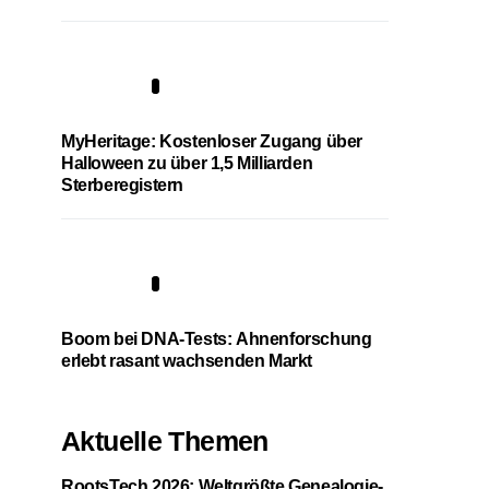
4
MyHeritage: Kostenloser Zugang über
Halloween zu über 1,5 Milliarden
Sterberegistern
5
Boom bei DNA-Tests: Ahnenforschung
erlebt rasant wachsenden Markt
Aktuelle Themen
RootsTech 2026: Weltgrößte Genealogie-