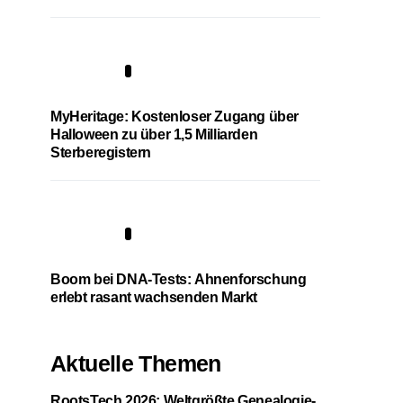
4
MyHeritage: Kostenloser Zugang über
Halloween zu über 1,5 Milliarden
Sterberegistern
5
Boom bei DNA-Tests: Ahnenforschung
erlebt rasant wachsenden Markt
Aktuelle Themen
RootsTech 2026: Weltgrößte Genealogie-