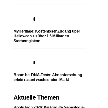
4
MyHeritage: Kostenloser Zugang über
Halloween zu über 1,5 Milliarden
Sterberegistern
5
Boom bei DNA-Tests: Ahnenforschung
erlebt rasant wachsenden Markt
Aktuelle Themen
RootsTech 2026: Weltgrößte Genealogie-