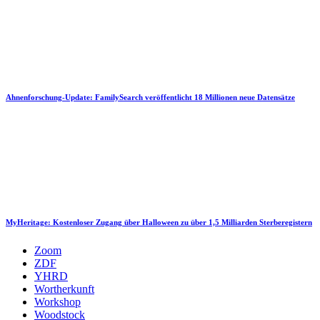
Ahnenforschung-Update: FamilySearch veröffentlicht 18 Millionen neue Datensätze
MyHeritage: Kostenloser Zugang über Halloween zu über 1,5 Milliarden Sterberegistern
Zoom
ZDF
YHRD
Wortherkunft
Workshop
Woodstock