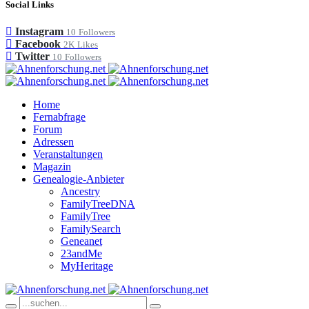
Social Links
Instagram
10
Followers
Facebook
2K
Likes
Twitter
10
Followers
Home
Fernabfrage
Forum
Adressen
Veranstaltungen
Magazin
Genealogie-Anbieter
Ancestry
FamilyTreeDNA
FamilyTree
FamilySearch
Geneanet
23andMe
MyHeritage