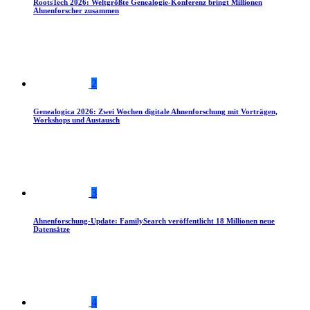
RootsTech 2026: Weltgrößte Genealogie-Konferenz bringt Millionen
Ahnenforscher zusammen
2
Genealogica 2026: Zwei Wochen digitale Ahnenforschung mit Vorträgen,
Workshops und Austausch
3
Ahnenforschung-Update: FamilySearch veröffentlicht 18 Millionen neue
Datensätze
4