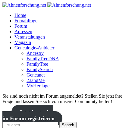
Home
Fernabfrage
Forum
Adressen
Veranstaltungen
Magazin
Genealogie-Anbieter
Ancestry
FamilyTreeDNA
FamilyTree
FamilySearch
Geneanet
23andMe
MyHeritage
Sie sind noch nicht im Forum angemeldet? Stellen Sie jetzt ihre
Frage und lassen Sie sich von unserer Community helfen!
Jetzt kostenlos
im Forum registrieren
Search