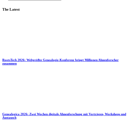
The Latest
RootsTech 2026: Weltgrößte Genealogie-Konferenz bringt Millionen Ahnenforscher
zusammen
Genealogica 2026: Zwei Wochen digitale Ahnenforschung mit Vorträgen, Workshops und
Austausch