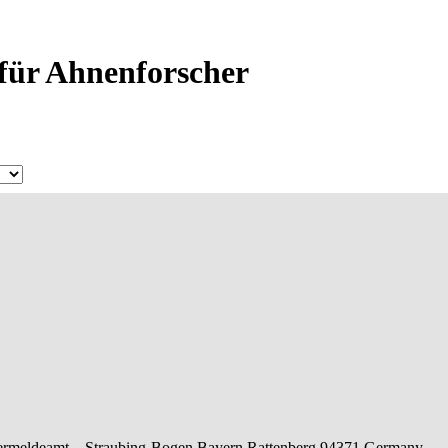
 für Ahnenforscher
rmeldeamt –
Straubing-Bogen
Bayern
Rattenberg
94371
Germany