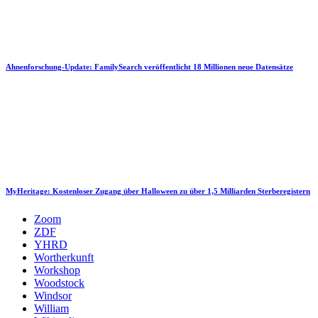
Ahnenforschung-Update: FamilySearch veröffentlicht 18 Millionen neue Datensätze
MyHeritage: Kostenloser Zugang über Halloween zu über 1,5 Milliarden Sterberegistern
Zoom
ZDF
YHRD
Wortherkunft
Workshop
Woodstock
Windsor
William