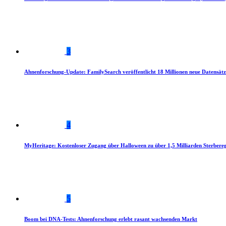
3
Ahnenforschung-Update: FamilySearch veröffentlicht 18 Millionen neue Datensätz
4
MyHeritage: Kostenloser Zugang über Halloween zu über 1,5 Milliarden Sterbereg
5
Boom bei DNA-Tests: Ahnenforschung erlebt rasant wachsenden Markt