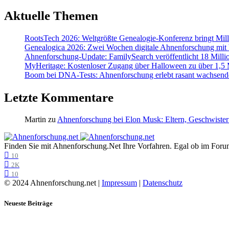
Aktuelle Themen
RootsTech 2026: Weltgrößte Genealogie-Konferenz bringt Mi
Genealogica 2026: Zwei Wochen digitale Ahnenforschung mit
Ahnenforschung-Update: FamilySearch veröffentlicht 18 Milli
MyHeritage: Kostenloser Zugang über Halloween zu über 1,5 Mi
Boom bei DNA-Tests: Ahnenforschung erlebt rasant wachsend
Letzte Kommentare
Martin
zu
Ahnenforschung bei Elon Musk: Eltern, Geschwister
Finden Sie mit Ahnenforschung.Net Ihre Vorfahren. Egal ob im Forum,
10
2K
10
© 2024 Ahnenforschung.net |
Impressum
|
Datenschutz
Neueste Beiträge