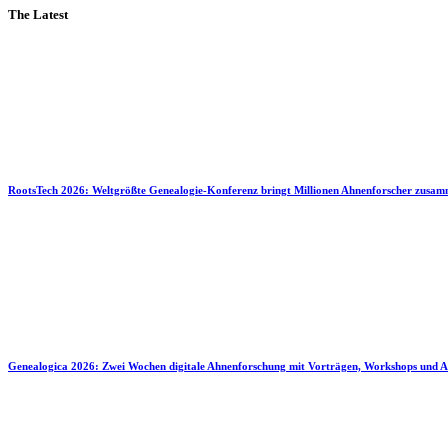
The Latest
RootsTech 2026: Weltgrößte Genealogie-Konferenz bringt Millionen Ahnenforscher zusa
Genealogica 2026: Zwei Wochen digitale Ahnenforschung mit Vorträgen, Workshops und A