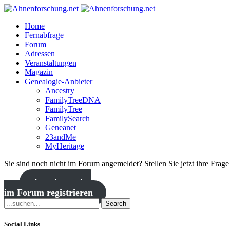
Home
Fernabfrage
Forum
Adressen
Veranstaltungen
Magazin
Genealogie-Anbieter
Ancestry
FamilyTreeDNA
FamilyTree
FamilySearch
Geneanet
23andMe
MyHeritage
Sie sind noch nicht im Forum angemeldet? Stellen Sie jetzt ihre Frag
Jetzt kostenlos
im Forum registrieren
Search
Social Links