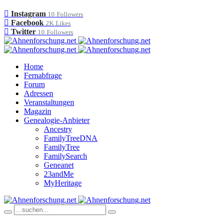
Instagram
10
Followers
Facebook
2K
Likes
Twitter
10
Followers
Home
Fernabfrage
Forum
Adressen
Veranstaltungen
Magazin
Genealogie-Anbieter
Ancestry
FamilyTreeDNA
FamilyTree
FamilySearch
Geneanet
23andMe
MyHeritage