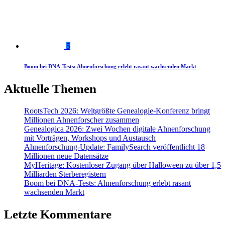
5
Boom bei DNA-Tests: Ahnenforschung erlebt rasant wachsenden Markt
Aktuelle Themen
RootsTech 2026: Weltgrößte Genealogie-Konferenz bringt
Millionen Ahnenforscher zusammen
Genealogica 2026: Zwei Wochen digitale Ahnenforschung
mit Vorträgen, Workshops und Austausch
Ahnenforschung-Update: FamilySearch veröffentlicht 18
Millionen neue Datensätze
MyHeritage: Kostenloser Zugang über Halloween zu über 1,5
Milliarden Sterberegistern
Boom bei DNA-Tests: Ahnenforschung erlebt rasant
wachsenden Markt
Letzte Kommentare