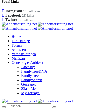
Social Links
Instagram
10
Followers
Facebook
2K
Likes
Twitter
10
Followers
Home
Fernabfrage
Forum
Adressen
Veranstaltungen
Magazin
Genealogie-Anbieter
Ancestry
FamilyTreeDNA
FamilyTree
FamilySearch
Geneanet
23andMe
MyHeritage