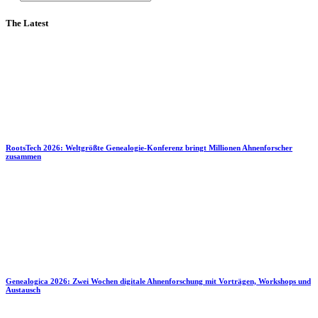
The Latest
RootsTech 2026: Weltgrößte Genealogie-Konferenz bringt Millionen Ahnenforscher
zusammen
Genealogica 2026: Zwei Wochen digitale Ahnenforschung mit Vorträgen, Workshops und
Austausch