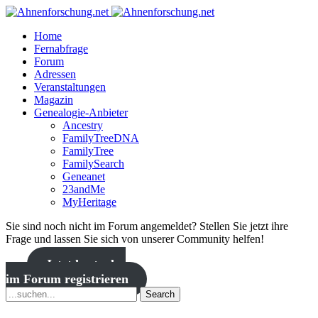
Home
Fernabfrage
Forum
Adressen
Veranstaltungen
Magazin
Genealogie-Anbieter
Ancestry
FamilyTreeDNA
FamilyTree
FamilySearch
Geneanet
23andMe
MyHeritage
Sie sind noch nicht im Forum angemeldet? Stellen Sie jetzt ihre
Frage und lassen Sie sich von unserer Community helfen!
Jetzt kostenlos
im Forum registrieren
Search