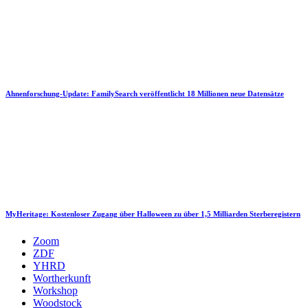
Ahnenforschung-Update: FamilySearch veröffentlicht 18 Millionen neue Datensätze
MyHeritage: Kostenloser Zugang über Halloween zu über 1,5 Milliarden Sterberegistern
Zoom
ZDF
YHRD
Wortherkunft
Workshop
Woodstock