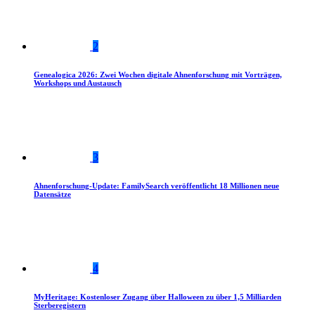
2
Genealogica 2026: Zwei Wochen digitale Ahnenforschung mit Vorträgen,
Workshops und Austausch
3
Ahnenforschung-Update: FamilySearch veröffentlicht 18 Millionen neue
Datensätze
4
MyHeritage: Kostenloser Zugang über Halloween zu über 1,5 Milliarden
Sterberegistern