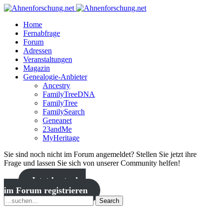
Home
Fernabfrage
Forum
Adressen
Veranstaltungen
Magazin
Genealogie-Anbieter
Ancestry
FamilyTreeDNA
FamilyTree
FamilySearch
Geneanet
23andMe
MyHeritage
Sie sind noch nicht im Forum angemeldet? Stellen Sie jetzt ihre
Frage und lassen Sie sich von unserer Community helfen!
Jetzt kostenlos
im Forum registrieren
Search