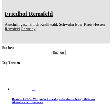
Friedhof Remsfeld
Anschrift geschäftlich
Knüllwald, Schwalm-Eder-Kreis
Hessen
Remsfeld
Germany
Suchen
Suchen
Top Themen
1
RootsTech 2026: Weltgrößte Genealogie-Konferenz bringt Millionen
Ahnenforscher zusammen