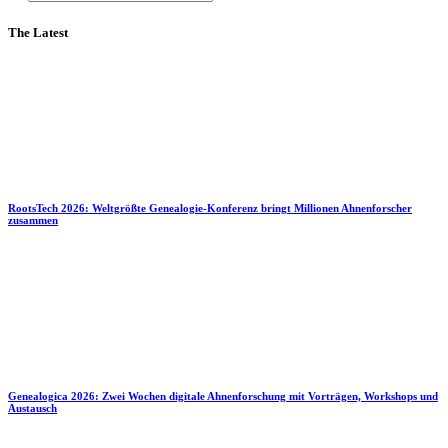
The Latest
RootsTech 2026: Weltgrößte Genealogie-Konferenz bringt Millionen Ahnenforscher
zusammen
Genealogica 2026: Zwei Wochen digitale Ahnenforschung mit Vorträgen, Workshops und
Austausch