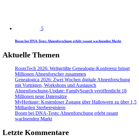
5
Boom bei DNA-Tests: Ahnenforschung erlebt rasant wachsenden Markt
Aktuelle Themen
RootsTech 2026: Weltgrößte Genealogie-Konferenz bringt
Millionen Ahnenforscher zusammen
Genealogica 2026: Zwei Wochen digitale Ahnenforschung
mit Vorträgen, Workshops und Austausch
Ahnenforschung-Update: FamilySearch veröffentlicht 18
Millionen neue Datensätze
MyHeritage: Kostenloser Zugang über Halloween zu über 1,5
Milliarden Sterberegistern
Boom bei DNA-Tests: Ahnenforschung erlebt rasant
wachsenden Markt
Letzte Kommentare