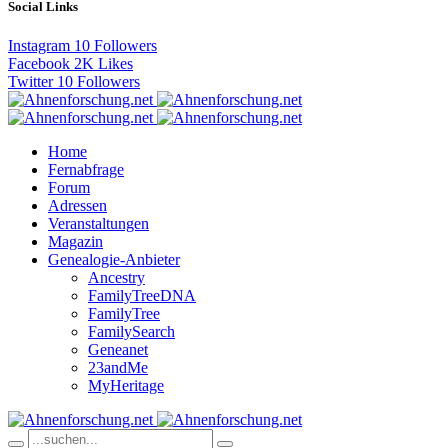
Social Links
Instagram
10
Followers
Facebook
2K
Likes
Twitter
10
Followers
Home
Fernabfrage
Forum
Adressen
Veranstaltungen
Magazin
Genealogie-Anbieter
Ancestry
FamilyTreeDNA
FamilyTree
FamilySearch
Geneanet
23andMe
MyHeritage