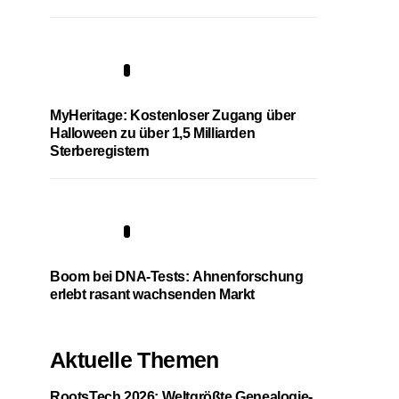
4
MyHeritage: Kostenloser Zugang über
Halloween zu über 1,5 Milliarden
Sterberegistern
5
Boom bei DNA-Tests: Ahnenforschung
erlebt rasant wachsenden Markt
Aktuelle Themen
RootsTech 2026: Weltgrößte Genealogie-