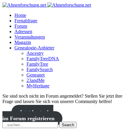
Home
Fernabfrage
Forum
Adressen
Veranstaltungen
Magazin
Genealogie-Anbieter
Ancestry
FamilyTreeDNA
FamilyTree
FamilySearch
Geneanet
23andMe
MyHeritage
Sie sind noch nicht im Forum angemeldet? Stellen Sie jetzt ihre
Frage und lassen Sie sich von unserer Community helfen!
Jetzt kostenlos
im Forum registrieren
Search