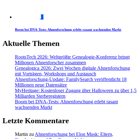
5
Boom bei DNA-Tests: Ahnenforschung erlebt rasant wachsenden Markt
Aktuelle Themen
RootsTech 2026: Weltgrößte Genealogie-Konferenz bringt
Millionen Ahnenforscher zusammen
Genealogica 2026: Zwei Wochen digitale Ahnenforschung
mit Vorträgen, Workshops und Austausch
Ahnenforschung-Update: FamilySearch veröffentlicht 18
Millionen neue Datensätze
MyHeritage: Kostenloser Zugang über Halloween zu über 1,5
Milliarden Sterberegistern
Boom bei DNA-Tests: Ahnenforschung erlebt rasant
wachsenden Markt
Letzte Kommentare
Martin
zu
Ahnenforschung bei Elon Musk: Eltern,