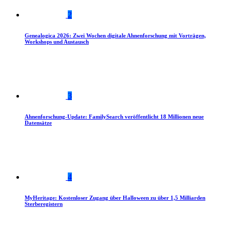
2
Genealogica 2026: Zwei Wochen digitale Ahnenforschung mit Vorträgen,
Workshops und Austausch
3
Ahnenforschung-Update: FamilySearch veröffentlicht 18 Millionen neue
Datensätze
4
MyHeritage: Kostenloser Zugang über Halloween zu über 1,5 Milliarden
Sterberegistern