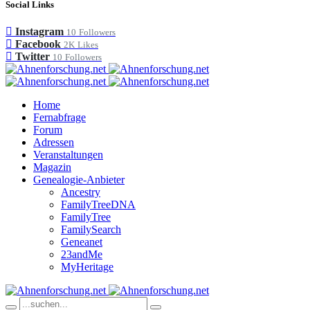
Social Links
Instagram
10
Followers
Facebook
2K
Likes
Twitter
10
Followers
Home
Fernabfrage
Forum
Adressen
Veranstaltungen
Magazin
Genealogie-Anbieter
Ancestry
FamilyTreeDNA
FamilyTree
FamilySearch
Geneanet
23andMe
MyHeritage