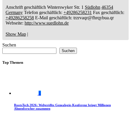
Anschrift geschäftlich
Winterswyker Str. 1
Südlohn
46354
Germany
Telefon geschäftlich
:
+49286258231
Fax geschäftlich
:
+49286258258
E-Mail geschäftlich
:
trzrvaqr@fhrqybua.qr
Webseite
:
http://www.suedlohn.de
Show Map
|
Suchen
Suchen
Top Themen
1
RootsTech 2026: Weltgrößte Genealogie-Konferenz bringt Millionen
Ahnenforscher zusammen