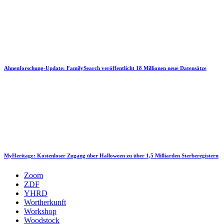
Ahnenforschung-Update: FamilySearch veröffentlicht 18 Millionen neue Datensätze
MyHeritage: Kostenloser Zugang über Halloween zu über 1,5 Milliarden Sterberegistern
Zoom
ZDF
YHRD
Wortherkunft
Workshop
Woodstock