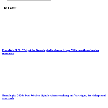
The Latest
RootsTech 2026: Weltgrößte Genealogie-Konferenz bringt Millionen Ahnenforscher
zusammen
Genealogica 2026: Zwei Wochen digitale Ahnenforschung mit Vorträgen, Workshops und
Austausch