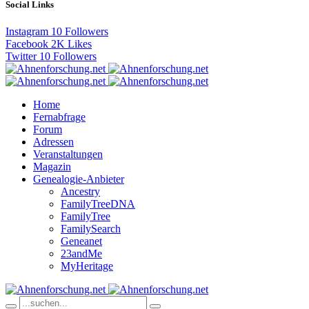
Social Links
Instagram
10
Followers
Facebook
2K
Likes
Twitter
10
Followers
Home
Fernabfrage
Forum
Adressen
Veranstaltungen
Magazin
Genealogie-Anbieter
Ancestry
FamilyTreeDNA
FamilyTree
FamilySearch
Geneanet
23andMe
MyHeritage