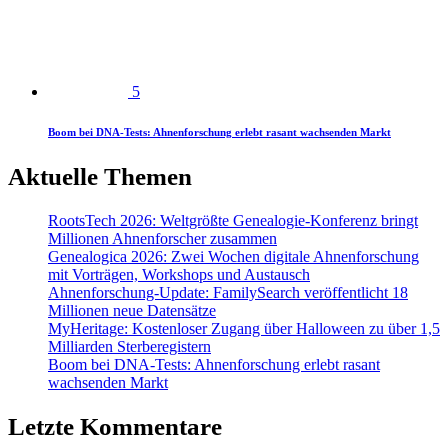
5
Boom bei DNA-Tests: Ahnenforschung erlebt rasant wachsenden Markt
Aktuelle Themen
RootsTech 2026: Weltgrößte Genealogie-Konferenz bringt
Millionen Ahnenforscher zusammen
Genealogica 2026: Zwei Wochen digitale Ahnenforschung
mit Vorträgen, Workshops und Austausch
Ahnenforschung-Update: FamilySearch veröffentlicht 18
Millionen neue Datensätze
MyHeritage: Kostenloser Zugang über Halloween zu über 1,5
Milliarden Sterberegistern
Boom bei DNA-Tests: Ahnenforschung erlebt rasant
wachsenden Markt
Letzte Kommentare