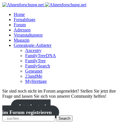
Home
Fernabfrage
Forum
Adressen
Veranstaltungen
Magazin
Genealogie-Anbieter
Ancestry
FamilyTreeDNA
FamilyTree
FamilySearch
Geneanet
23andMe
MyHeritage
Sie sind noch nicht im Forum angemeldet? Stellen Sie jetzt ihre
Frage und lassen Sie sich von unserer Community helfen!
Jetzt kostenlos
im Forum registrieren
Search