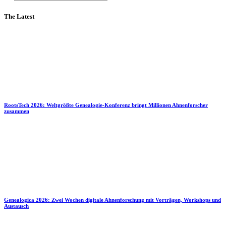
The Latest
RootsTech 2026: Weltgrößte Genealogie-Konferenz bringt Millionen Ahnenforscher
zusammen
Genealogica 2026: Zwei Wochen digitale Ahnenforschung mit Vorträgen, Workshops und
Austausch