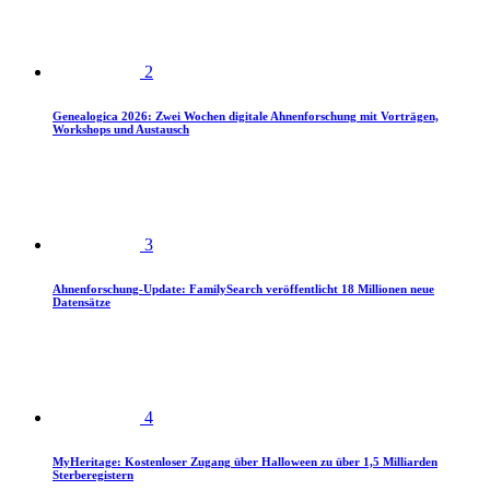
2
Genealogica 2026: Zwei Wochen digitale Ahnenforschung mit Vorträgen,
Workshops und Austausch
3
Ahnenforschung-Update: FamilySearch veröffentlicht 18 Millionen neue
Datensätze
4
MyHeritage: Kostenloser Zugang über Halloween zu über 1,5 Milliarden
Sterberegistern