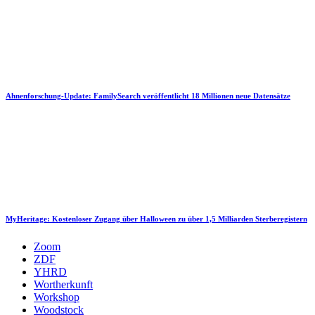
Ahnenforschung-Update: FamilySearch veröffentlicht 18 Millionen neue Datensätze
MyHeritage: Kostenloser Zugang über Halloween zu über 1,5 Milliarden Sterberegistern
Zoom
ZDF
YHRD
Wortherkunft
Workshop
Woodstock