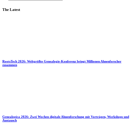
The Latest
RootsTech 2026: Weltgrößte Genealogie-Konferenz bringt Millionen Ahnenforscher
zusammen
Genealogica 2026: Zwei Wochen digitale Ahnenforschung mit Vorträgen, Workshops und
Austausch