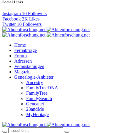
Social Links
Instagram
10
Followers
Facebook
2K
Likes
Twitter
10
Followers
Home
Fernabfrage
Forum
Adressen
Veranstaltungen
Magazin
Genealogie-Anbieter
Ancestry
FamilyTreeDNA
FamilyTree
FamilySearch
Geneanet
23andMe
MyHeritage