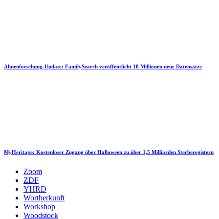
Ahnenforschung-Update: FamilySearch veröffentlicht 18 Millionen neue Datensätze
MyHeritage: Kostenloser Zugang über Halloween zu über 1,5 Milliarden Sterberegistern
Zoom
ZDF
YHRD
Wortherkunft
Workshop
Woodstock