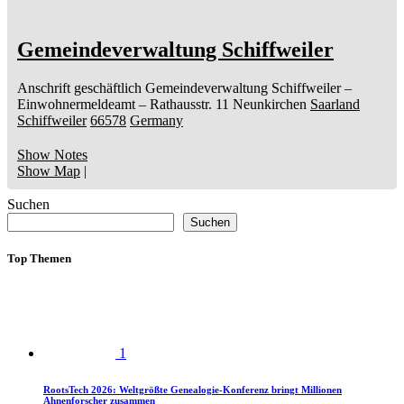
Gemeindeverwaltung Schiffweiler
Anschrift geschäftlich
Gemeindeverwaltung Schiffweiler
–
Einwohnermeldeamt –
Rathausstr. 11
Neunkirchen
Saarland
Schiffweiler
66578
Germany
Show Notes
Show Map
|
Suchen
Suchen
Top Themen
1
RootsTech 2026: Weltgrößte Genealogie-Konferenz bringt Millionen
Ahnenforscher zusammen