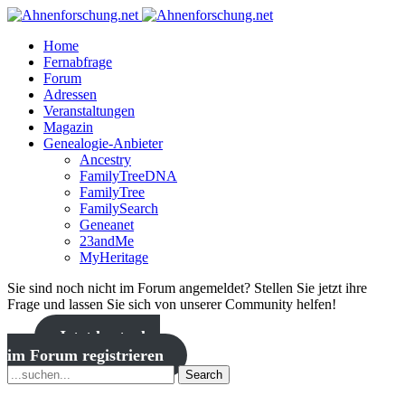
Home
Fernabfrage
Forum
Adressen
Veranstaltungen
Magazin
Genealogie-Anbieter
Ancestry
FamilyTreeDNA
FamilyTree
FamilySearch
Geneanet
23andMe
MyHeritage
Sie sind noch nicht im Forum angemeldet? Stellen Sie jetzt ihre
Frage und lassen Sie sich von unserer Community helfen!
Jetzt kostenlos
im Forum registrieren
Search