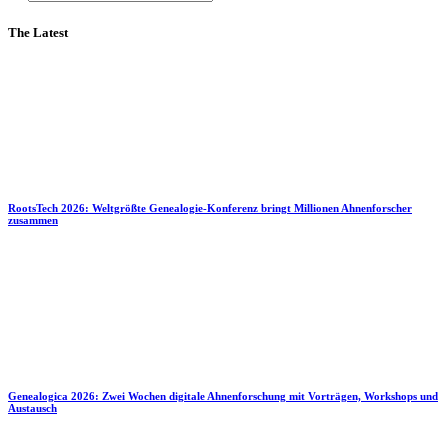
The Latest
RootsTech 2026: Weltgrößte Genealogie-Konferenz bringt Millionen Ahnenforscher
zusammen
Genealogica 2026: Zwei Wochen digitale Ahnenforschung mit Vorträgen, Workshops und
Austausch