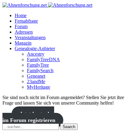
Home
Fernabfrage
Forum
Adressen
Veranstaltungen
Magazin
Genealogie-Anbieter
Ancestry
FamilyTreeDNA
FamilyTree
FamilySearch
Geneanet
23andMe
MyHeritage
Sie sind noch nicht im Forum angemeldet? Stellen Sie jetzt ihre
Frage und lassen Sie sich von unserer Community helfen!
Jetzt kostenlos
im Forum registrieren
Search