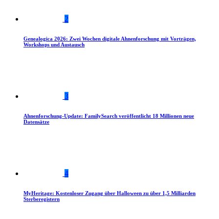
2
Genealogica 2026: Zwei Wochen digitale Ahnenforschung mit Vorträgen,
Workshops und Austausch
3
Ahnenforschung-Update: FamilySearch veröffentlicht 18 Millionen neue
Datensätze
4
MyHeritage: Kostenloser Zugang über Halloween zu über 1,5 Milliarden
Sterberegistern