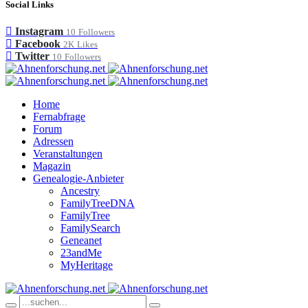
Social Links
Instagram
10
Followers
Facebook
2K
Likes
Twitter
10
Followers
Home
Fernabfrage
Forum
Adressen
Veranstaltungen
Magazin
Genealogie-Anbieter
Ancestry
FamilyTreeDNA
FamilyTree
FamilySearch
Geneanet
23andMe
MyHeritage