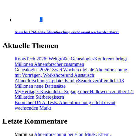
5
Boom bei DNA-Tests: Ahnenforschung erlebt rasant wachsenden Markt
Aktuelle Themen
RootsTech 2026: Weltgrößte Genealogie-Konferenz bringt
Millionen Ahnenforscher zusammen
Genealogica 2026: Zwei Wochen digitale Ahnenforschung
mit Vorträgen, Workshops und Austausch
Ahnenforschung-Update: FamilySearch veröffentlicht 18
Millionen neue Datensätze
MyHeritage: Kostenloser Zugang über Halloween zu über 1,5
Milliarden Sterberegistern
Boom bei DNA-Tests: Ahnenforschung erlebt rasant
wachsenden Markt
Letzte Kommentare
Martin
zu
Ahnenforschung bei Elon Musk: Eltern,