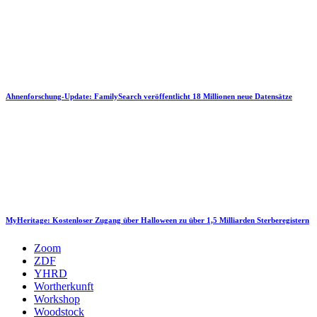
Ahnenforschung-Update: FamilySearch veröffentlicht 18 Millionen neue Datensätze
MyHeritage: Kostenloser Zugang über Halloween zu über 1,5 Milliarden Sterberegistern
Zoom
ZDF
YHRD
Wortherkunft
Workshop
Woodstock