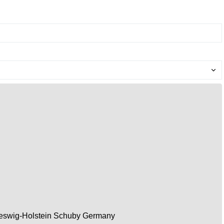
eswig-Holstein
Schuby
Germany