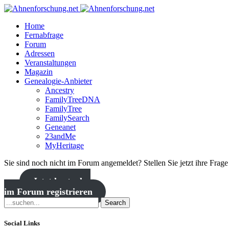
Home
Fernabfrage
Forum
Adressen
Veranstaltungen
Magazin
Genealogie-Anbieter
Ancestry
FamilyTreeDNA
FamilyTree
FamilySearch
Geneanet
23andMe
MyHeritage
Sie sind noch nicht im Forum angemeldet? Stellen Sie jetzt ihre Frag
Jetzt kostenlos
im Forum registrieren
Search
Social Links