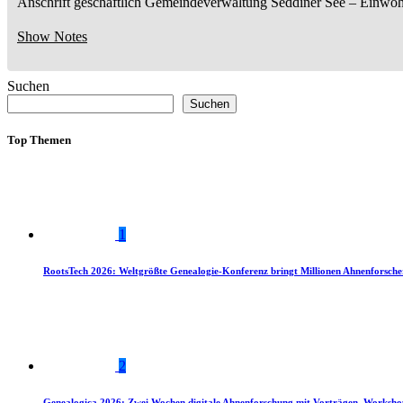
Anschrift geschäftlich
Gemeindeverwaltung Seddiner See
– Einwoh
Show Notes
Suchen
Suchen
Top Themen
1
RootsTech 2026: Weltgrößte Genealogie-Konferenz bringt Millionen Ahnenforsch
2
Genealogica 2026: Zwei Wochen digitale Ahnenforschung mit Vorträgen, Worksho