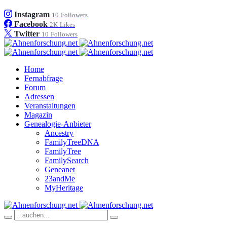
Instagram
10
Followers
Facebook
2K
Likes
Twitter
10
Followers
Home
Fernabfrage
Forum
Adressen
Veranstaltungen
Magazin
Genealogie-Anbieter
Ancestry
FamilyTreeDNA
FamilyTree
FamilySearch
Geneanet
23andMe
MyHeritage