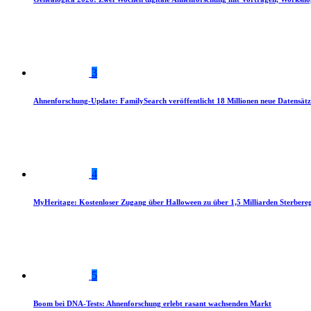
3
Ahnenforschung-Update: FamilySearch veröffentlicht 18 Millionen neue Datensätz
4
MyHeritage: Kostenloser Zugang über Halloween zu über 1,5 Milliarden Sterbereg
5
Boom bei DNA-Tests: Ahnenforschung erlebt rasant wachsenden Markt