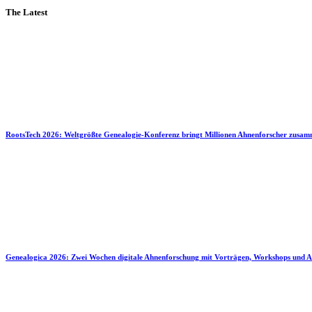
The Latest
RootsTech 2026: Weltgrößte Genealogie-Konferenz bringt Millionen Ahnenforscher zusa
Genealogica 2026: Zwei Wochen digitale Ahnenforschung mit Vorträgen, Workshops und A