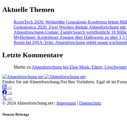
Aktuelle Themen
RootsTech 2026: Weltgrößte Genealogie-Konferenz bringt Mi
Genealogica 2026: Zwei Wochen digitale Ahnenforschung mit
Ahnenforschung-Update: FamilySearch veröffentlicht 18 Milli
MyHeritage: Kostenloser Zugang über Halloween zu über 1,5 Mi
Boom bei DNA-Tests: Ahnenforschung erlebt rasant wachsend
Letzte Kommentare
Martin
zu
Ahnenforschung bei Elon Musk: Eltern, Geschwister
Finden Sie mit Ahnenforschung.Net Ihre Vorfahren. Egal ob im Forum,
10
2K
10
© 2024 Ahnenforschung.net |
Impressum
|
Datenschutz
Neueste Beiträge