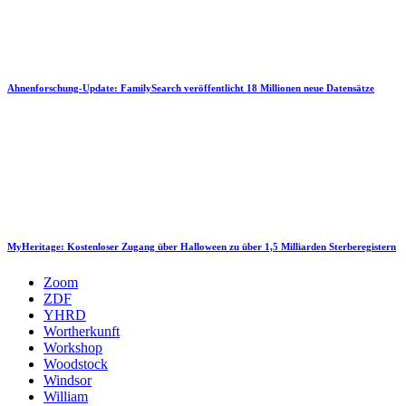
Ahnenforschung-Update: FamilySearch veröffentlicht 18 Millionen neue Datensätze
MyHeritage: Kostenloser Zugang über Halloween zu über 1,5 Milliarden Sterberegistern
Zoom
ZDF
YHRD
Wortherkunft
Workshop
Woodstock
Windsor
William