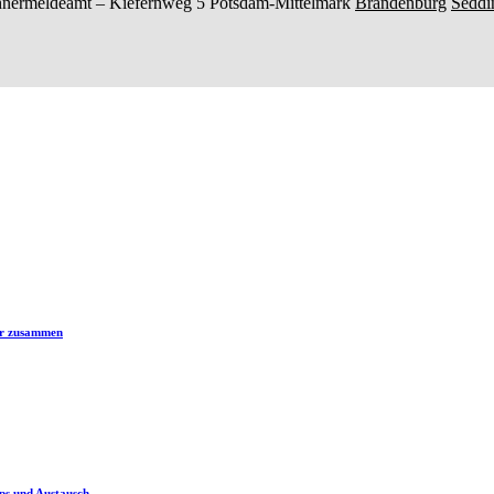
nermeldeamt –
Kiefernweg 5
Potsdam-Mittelmark
Brandenburg
Seddi
er zusammen
ps und Austausch