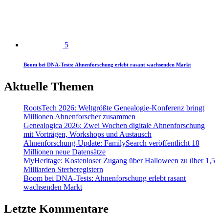
5
Boom bei DNA-Tests: Ahnenforschung erlebt rasant wachsenden Markt
Aktuelle Themen
RootsTech 2026: Weltgrößte Genealogie-Konferenz bringt
Millionen Ahnenforscher zusammen
Genealogica 2026: Zwei Wochen digitale Ahnenforschung
mit Vorträgen, Workshops und Austausch
Ahnenforschung-Update: FamilySearch veröffentlicht 18
Millionen neue Datensätze
MyHeritage: Kostenloser Zugang über Halloween zu über 1,5
Milliarden Sterberegistern
Boom bei DNA-Tests: Ahnenforschung erlebt rasant
wachsenden Markt
Letzte Kommentare