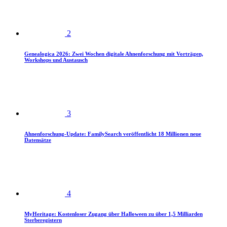
2
Genealogica 2026: Zwei Wochen digitale Ahnenforschung mit Vorträgen,
Workshops und Austausch
3
Ahnenforschung-Update: FamilySearch veröffentlicht 18 Millionen neue
Datensätze
4
MyHeritage: Kostenloser Zugang über Halloween zu über 1,5 Milliarden
Sterberegistern