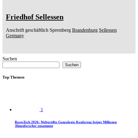
Friedhof Sellessen
Anschrift geschäftlich
Spremberg
Brandenburg
Sellessen
Germany
Suchen
Suchen
Top Themen
1
RootsTech 2026: Weltgrößte Genealogie-Konferenz bringt Millionen
Ahnenforscher zusammen