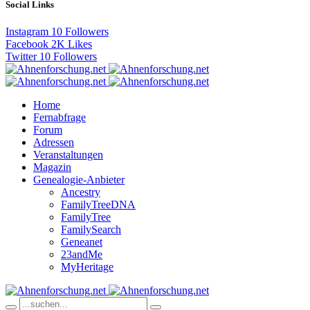
Social Links
Instagram
10
Followers
Facebook
2K
Likes
Twitter
10
Followers
Home
Fernabfrage
Forum
Adressen
Veranstaltungen
Magazin
Genealogie-Anbieter
Ancestry
FamilyTreeDNA
FamilyTree
FamilySearch
Geneanet
23andMe
MyHeritage