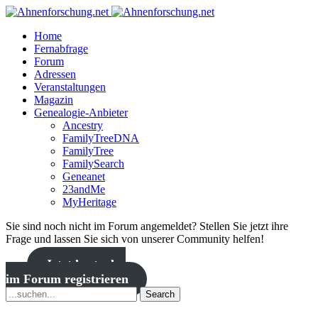
Home
Fernabfrage
Forum
Adressen
Veranstaltungen
Magazin
Genealogie-Anbieter
Ancestry
FamilyTreeDNA
FamilyTree
FamilySearch
Geneanet
23andMe
MyHeritage
Sie sind noch nicht im Forum angemeldet? Stellen Sie jetzt ihre
Frage und lassen Sie sich von unserer Community helfen!
Jetzt kostenlos
im Forum registrieren
Search