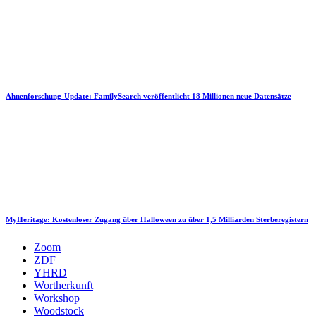
Ahnenforschung-Update: FamilySearch veröffentlicht 18 Millionen neue Datensätze
MyHeritage: Kostenloser Zugang über Halloween zu über 1,5 Milliarden Sterberegistern
Zoom
ZDF
YHRD
Wortherkunft
Workshop
Woodstock