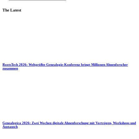
The Latest
RootsTech 2026: Weltgrößte Genealogie-Konferenz bringt Millionen Ahnenforscher
zusammen
Genealogica 2026: Zwei Wochen digitale Ahnenforschung mit Vorträgen, Workshops und
Austausch